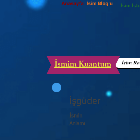
Anasayfa
İsim Blog'u
İsim İst
İsmim Kuantum
İsim Re
İşgüder
İsmin
Anlamı