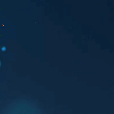
 >
 >
 >
ı
 >