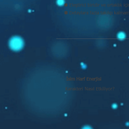
⚉ Eleştirici biridir ve ortaklık iç
⚉ Detaylara fazla takılıp kalma
İsim Harf Enerjisi
Karakteri Nasıl Etkiliyor?