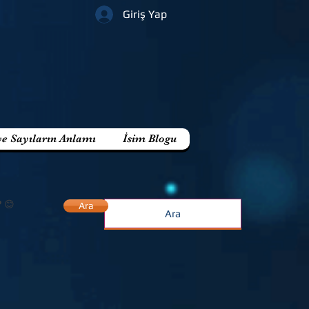
Giriş Yap
ve Sayıların Anlamı
İsim Blogu
? 😊
Ara