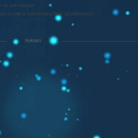
in en çok idealdir.
malı ve yalnız kalmamaya özen göstermelidir.
Reklam