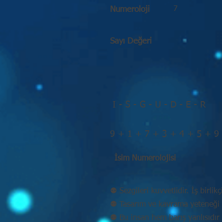
7
Numeroloji
Sayı Değeri
I - S - G - U - D - E - R
9 + 1 + 7 + 3 + 4 + 5 + 9
İsim Numerolojisi
⚉ Sezgileri kuvvetlidir. İş birlikç
⚉ Tasarım ve kavrama yeteneği 
⚉ Bu insan hem barış yanlısıdır