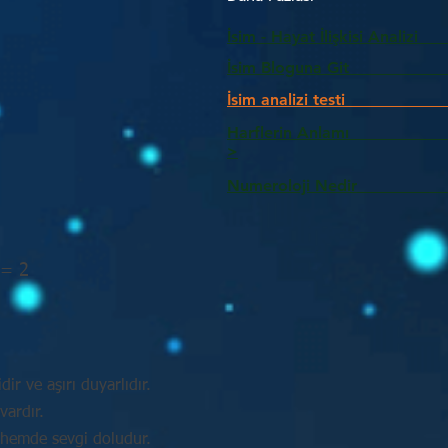
İsim - Hayat İlişkisi Analizi
İsim Bloguna Git
İsim analizi testi
Harflerin Anlam
>
Numeroloji Nedir_________
 = 2
idir ve aşırı duyarlıdır.
vardır.
 hemde sevgi doludur.