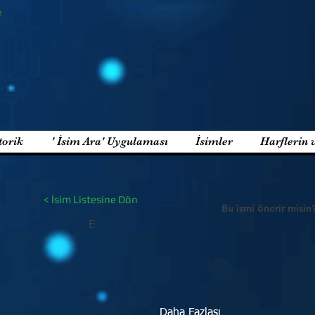
e
torik
' İsim Ara' Uygulaması
İsimler
Harflerin 
< İsim Listesine Dön
Bu ismi önerir misin
E
Daha Fazlası