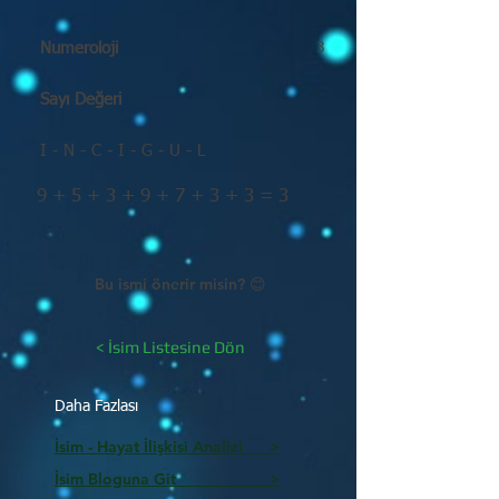
Numeroloji
3
Sayı Değeri
I - N - C - I - G - U - L
9 + 5 + 3 + 9 + 7 + 3 + 3 = 3
Bu ismi önerir misin? 😊
< İsim Listesine Dön
Daha Fazlası
İsim - Hayat İlişkisi Analizi >
İsim Bloguna Git >