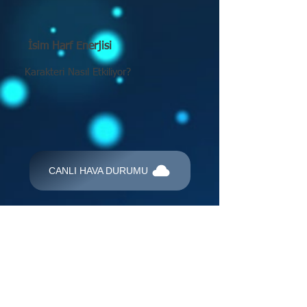
İsim Harf Enerjisi
Karakteri Nasıl Etkiliyor?
CANLI HAVA DURUMU