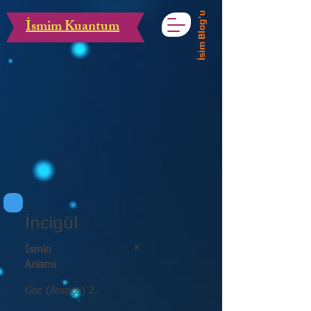
İsim Blog'u
İsmim Kuantum
İncigül
K
İsmin
Anlamı
Göz (Arapça) 2.