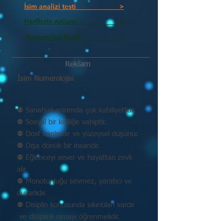
İsim analizi testi >
Harflerin Anlamı >
Numeroloji Nedir_________ >
Reklam
İsim Numerolojisi
⚉ Sanatsal anlamda çok kabiliyetlidir.
⚉ Sosyal bir kişiliğe sahiptir.
⚉ Dost canlısıdır ve yüzeysel düşünür.
⚉ Dışa dönük bir insandır.
⚉ Eğlenceyi sever ve hayattan zevk
alır.
⚉ Monotonluğu sevmez, yaratıcı ve
duyarlıdır.
⚉ Disiplin konusunda sıkıntıları vardır
ve disiplinli olmayı öğrenmelidir.