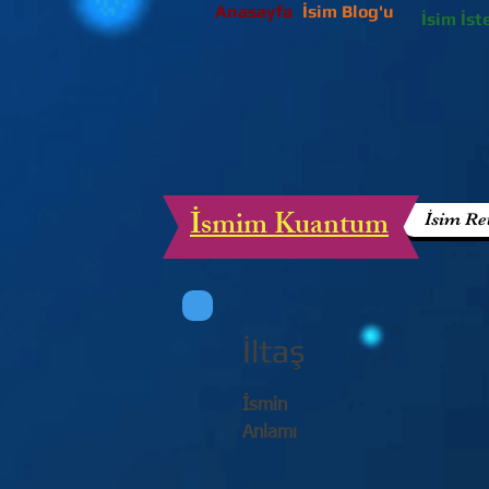
Anasayfa
İsim Blog'u
İsim İst
İsmim Kuantum
İsim Re
İltaş
İsmin
Anlamı