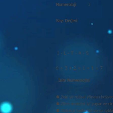
3
Numeroloji
Sayı Değeri
I - L - T - A - S
9 + 3 + 2 + 1 + 1 = 7
İsim Numerolojisi
⚉ Zeki ve ruhsal yönden kuvvetl
⚉ Zihin analizini iyi yapar ve eleş
⚉ Oldukça baskındır ve sır sakla