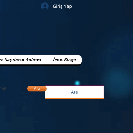
Giriş Yap
ve Sayıların Anlamı
İsim Blogu
? 😊
Ara