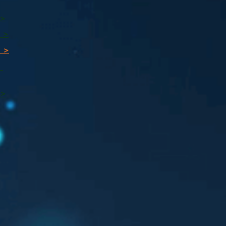
 >
 >
 >
ı
 >