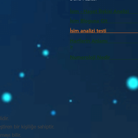
İsim - Hayat İlişkisi Analizi
İsim Bloguna Git
İsim analizi testi
Harflerin Anlam
>
Numeroloji Nedir_________
idir.
tiren bir kişiliğe sahiptir.
mayı bilir.