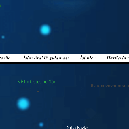
e
torik
' İsim Ara' Uygulaması
İsimler
Harflerin 
< İsim Listesine Dön
Bu ismi önerir misin
E
Daha Fazlası