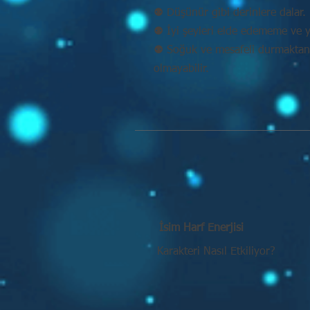
⚉ Düşünür gibi derinlere dalar. 
⚉ İyi şeyleri elde edememe ve y
⚉ Soğuk ve mesafeli durmaktan k
olmayabilir.
İsim Harf Enerjisi
Karakteri Nasıl Etkiliyor?