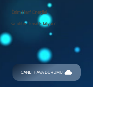
İsim Harf Enerjisi
Karakteri Nasıl Etkiliyor?
CANLI HAVA DURUMU