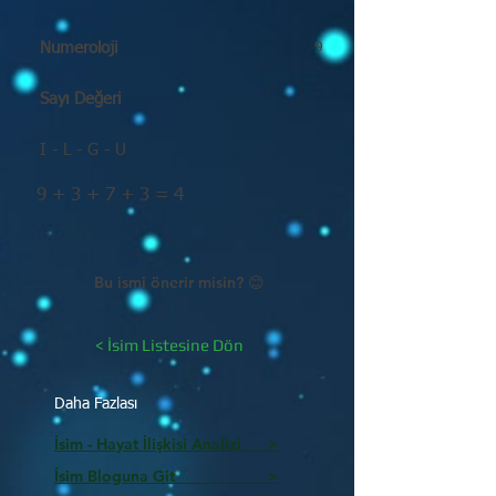
Numeroloji
9
Sayı Değeri
I - L - G - U
9 + 3 + 7 + 3 = 4
Bu ismi önerir misin? 😊
< İsim Listesine Dön
Daha Fazlası
İsim - Hayat İlişkisi Analizi >
İsim Bloguna Git >