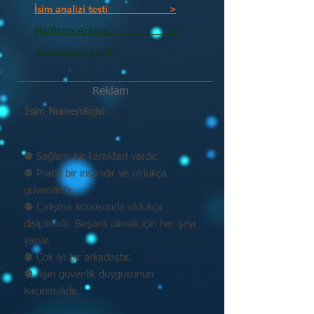
İsim analizi testi >
Harflerin Anlamı >
Numeroloji Nedir_________ >
Reklam
İsim Numerolojisi
⚉ Sağlam bir karakteri vardır.
⚉ Pratik bir insandır ve oldukça
güvenilirdir.
⚉ Çalışma konusunda oldukça
disiplinlidir. Başarılı olmak için her şeyi
yapar.
⚉ Çok iyi bir arkadaştır.
⚉ Aşırı güvenlik duygusunun
kaçınmalıdır.'