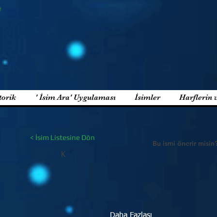
e
torik
' İsim Ara' Uygulaması
İsimler
Harflerin 
< İsim Listesine Dön
Bu ismi önerir misin
K
Daha Fazlası