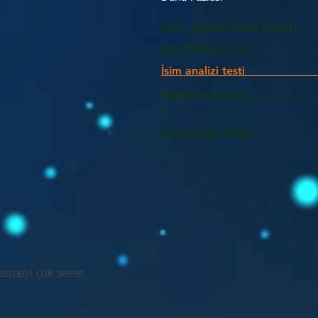
İsim - Hayat İlişkisi Analizi
İsim Bloguna Git
İsim analizi testi
Harflerin Anlam
>
Numeroloji Nedir_________
zmeyi çok sever.