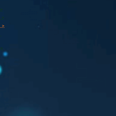
 >
 >
 >
ı
 >