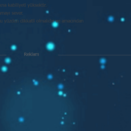
na kabiliyeti yüksektir.
amayı sever.
Bu yüzden dikkatli olmalıdır ve amacından
Reklam