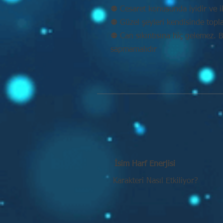
⚉ Cesaret konusunda iyidir ve ik
⚉ Güzel şeyleri kendisinde topl
⚉ Can sıkıntısına hiç gelemez. 
sapmamalıdır
İsim Harf Enerjisi
Karakteri Nasıl Etkiliyor?