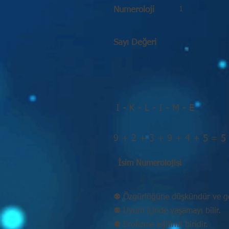
1
Numeroloji
Sayı Değeri
I - K - L - I - M - E
9 + 2 + 3 + 9 + 4 + 5 = 5
İsim Numerolojisi
⚉ Özgürlüğüne düşkündür ve ge
⚉ Uyum içinde yaşamayı bilir.
⚉ Erotizme eğilimli biridir.