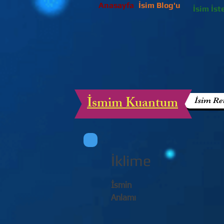
Anasayfa
İsim Blog'u
İsim İst
İsmim Kuantum
İsim Re
İklime
İsmin
Anlamı