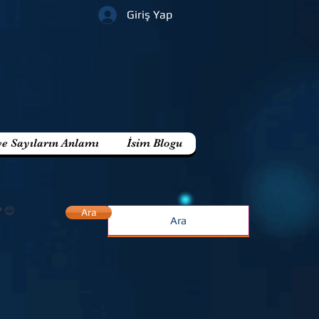
Giriş Yap
ve Sayıların Anlamı
İsim Blogu
? 😊
Ara