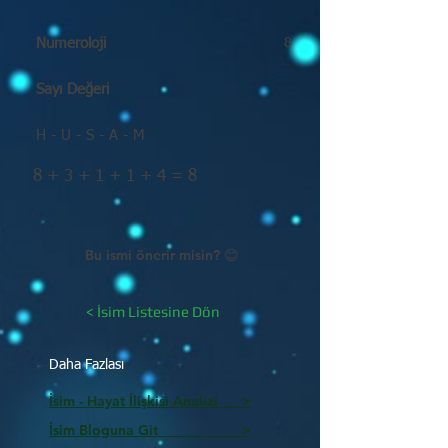
Numeroloji
8
Sayı Değeri
H - U - S - A - M
8 + 3 + 1 + 1 + 4 = 8
Bu ismi önerir misin? 😊
< İsim Listesine Dön
Daha Fazlası
İsim - Hayat İlişkisi Analizi >
İsim Bloguna Git >