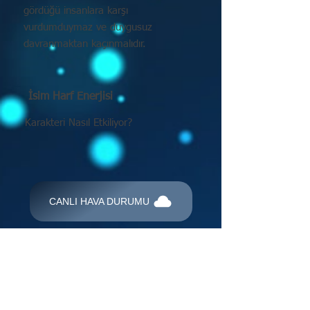
gördüğü insanlara karşı
vurdumduymaz ve duygusuz
davranmaktan kaçınmalıdır.
İsim Harf Enerjisi
Karakteri Nasıl Etkiliyor?
CANLI HAVA DURUMU