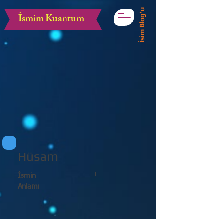
İsim Blog'u
İsmim Kuantum
Hüsam
E
İsmin
Anlamı