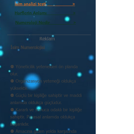
İsim analizi testi >
Harflerin Anlamı >
Numeroloji Nedir_________ >
Reklam
İsim Numerolojisi
⚉ Yöneticilik yetenekleri ön planda
olur.
⚉ Organizasyon yeteneği oldukça
yüksektir.
⚉ Güçlü bir kişiliğe sahiptir ve maddi
anlamda oldukça güçlüdür.
⚉ Kararlı ve sonuca odaklı bir kişiliğe
sahiptir. Parasal anlamda oldukça
başarılıdır.
⚉ Amacına giden yolda karşısında