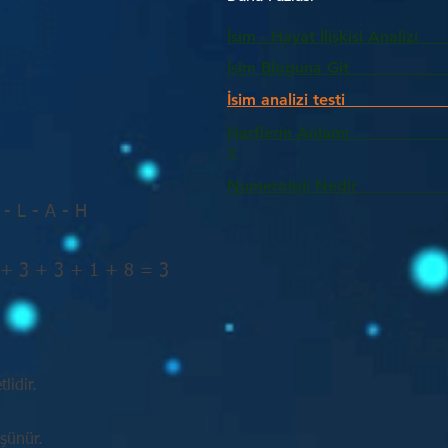
İsim - Hayat İlişkisi Analizi
İsim Bloguna Git
İsim analizi testi
Harflerin Anlam
>
Numeroloji Nedir_________
 - L - A - H
 + 3 + 3 + 1 + 8 = 3
lidir.
üşünür.