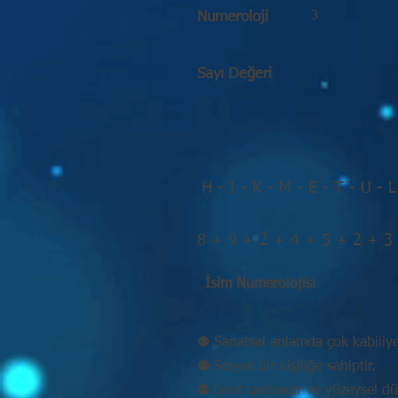
3
Numeroloji
Sayı Değeri
H - I - K - M - E - T - U - L
8 + 9 + 2 + 4 + 5 + 2 + 3
İsim Numerolojisi
⚉ Sanatsal anlamda çok kabiliyet
⚉ Sosyal bir kişiliğe sahiptir.
⚉ Dost canlısıdır ve yüzeysel d