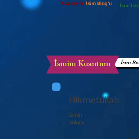
Anasayfa
İsim Blog'u
İsim İst
İsmim Kuantum
İsim Re
Hikmetullah
İsmin
Anlamı