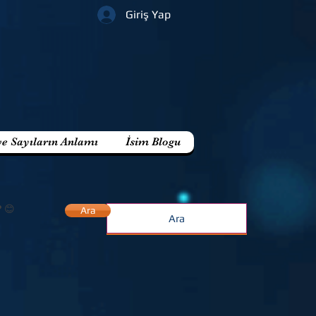
Giriş Yap
ve Sayıların Anlamı
İsim Blogu
? 😊
Ara