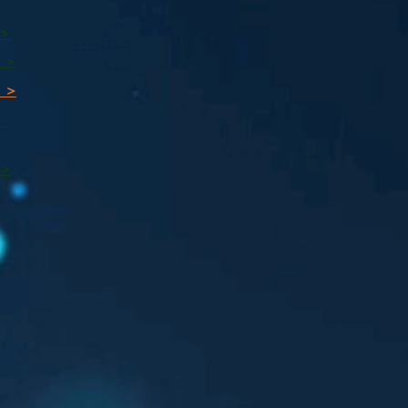
 >
 >
 >
ı
 >