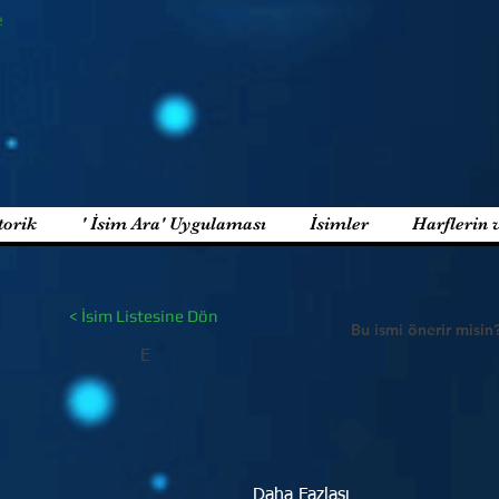
e
torik
' İsim Ara' Uygulaması
İsimler
Harflerin 
< İsim Listesine Dön
Bu ismi önerir misin
E
Daha Fazlası