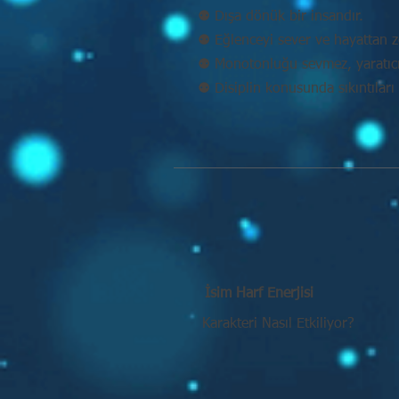
⚉ Dışa dönük bir insandır.
⚉ Eğlenceyi sever ve hayattan ze
⚉ Monotonluğu sevmez, yaratıcı 
⚉ Disiplin konusunda sıkıntıları 
İsim Harf Enerjisi
Karakteri Nasıl Etkiliyor?