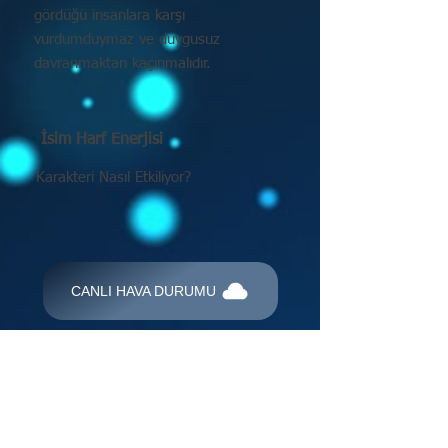
gördüğü insanlara karşı
vurdumduymaz ve duygusuz
davranmaktan kaçınmalıdır.
İsim Harf Enerjisi
Karakteri Nasıl Etkiliyor?
CANLI HAVA DURUMU