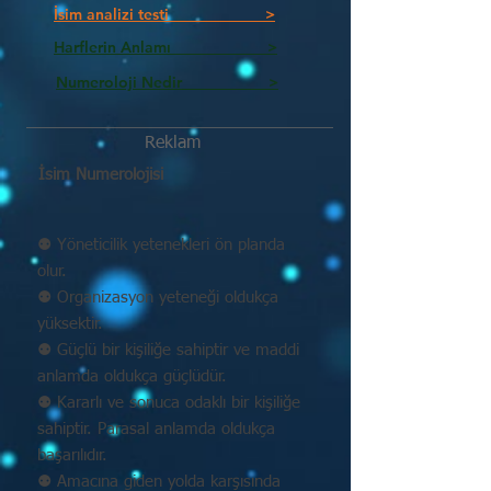
İsim analizi testi >
Harflerin Anlamı >
Numeroloji Nedir_________ >
Reklam
İsim Numerolojisi
⚉ Yöneticilik yetenekleri ön planda
olur.
⚉ Organizasyon yeteneği oldukça
yüksektir.
⚉ Güçlü bir kişiliğe sahiptir ve maddi
anlamda oldukça güçlüdür.
⚉ Kararlı ve sonuca odaklı bir kişiliğe
sahiptir. Parasal anlamda oldukça
başarılıdır.
⚉ Amacına giden yolda karşısında