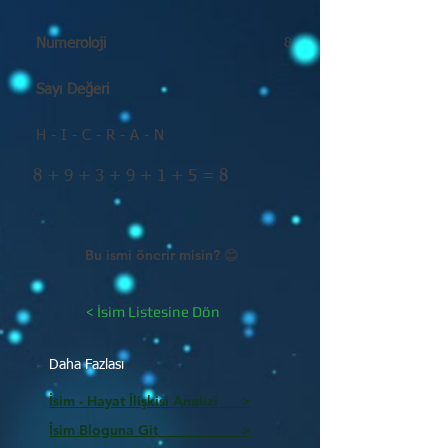
Numeroloji
8
Sayı Değeri
H - I - C - R - A - N
8 + 9 + 3 + 9 + 1 + 5 = 8
Bu ismi önerir misin? 😊
< İsim Listesine Dön
Daha Fazlası
İsim - Hayat İlişkisi Analizi >
İsim Bloguna Git >