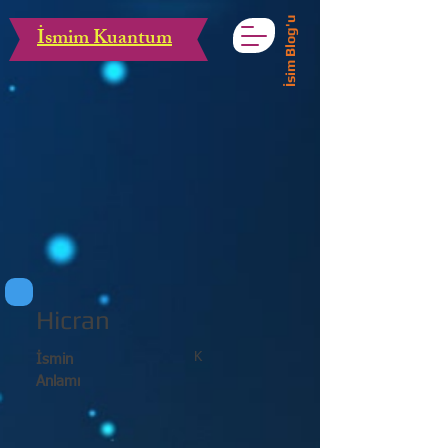
İsim Blog'u
İsmim Kuantum
Hicran
K
İsmin
Anlamı