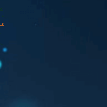
 >
 >
 >
ı
 >