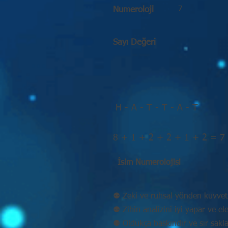
7
Numeroloji
Sayı Değeri
H - A - T - T - A - T
8 + 1 + 2 + 2 + 1 + 2 = 7
İsim Numerolojisi
⚉ Zeki ve ruhsal yönden kuvvetl
⚉ Zihin analizini iyi yapar ve eleş
⚉ Oldukça baskındır ve sır sakla