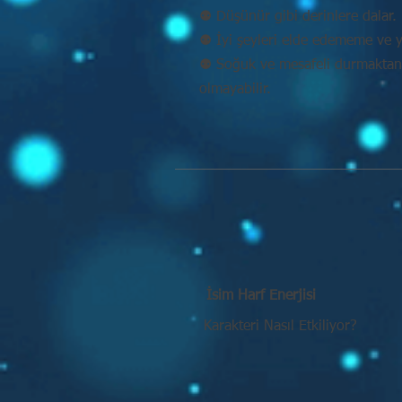
⚉ Düşünür gibi derinlere dalar. 
⚉ İyi şeyleri elde edememe ve y
⚉ Soğuk ve mesafeli durmaktan k
olmayabilir.
İsim Harf Enerjisi
Karakteri Nasıl Etkiliyor?