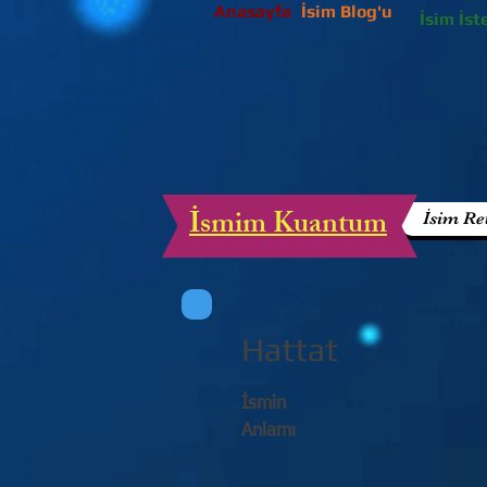
Anasayfa
İsim Blog'u
İsim İst
İsmim Kuantum
İsim Re
Hattat
İsmin
Anlamı