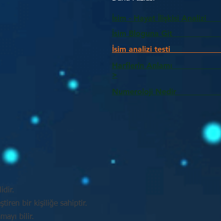
İsim - Hayat İlişkisi Analizi
İsim Bloguna Git
İsim analizi testi
Harflerin Anlam
>
Numeroloji Nedir_________
idir.
tiren bir kişiliğe sahiptir.
mayı bilir.