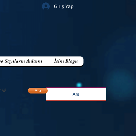
Giriş Yap
ve Sayıların Anlamı
İsim Blogu
? 😊
Ara