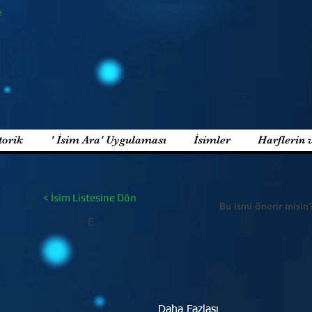
e
torik
' İsim Ara' Uygulaması
İsimler
Harflerin 
< İsim Listesine Dön
Bu ismi önerir misin
E
Daha Fazlası