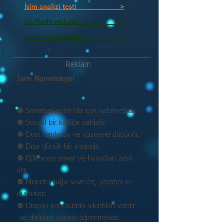
İsim analizi testi >
Harflerin Anlamı >
Numeroloji Nedir_________ >
Reklam
İsim Numerolojisi
⚉ Sanatsal anlamda çok kabiliyetlidir.
⚉ Sosyal bir kişiliğe sahiptir.
⚉ Dost canlısıdır ve yüzeysel düşünür.
⚉ Dışa dönük bir insandır.
⚉ Eğlenceyi sever ve hayattan zevk
alır.
⚉ Monotonluğu sevmez, yaratıcı ve
duyarlıdır.
⚉ Disiplin konusunda sıkıntıları vardır
ve disiplinli olmayı öğrenmelidir.