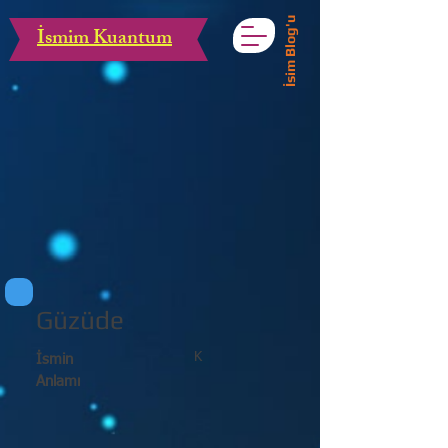
İsim Blog'u
İsmim Kuantum
Güzüde
K
İsmin
Anlamı