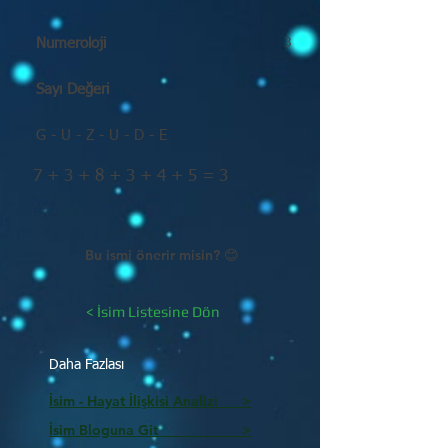
Numeroloji
3
Sayı Değeri
G - U - Z - U - D - E
7 + 3 + 8 + 3 + 4 + 5 = 3
Bu ismi önerir misin? 😊
< İsim Listesine Dön
Daha Fazlası
İsim - Hayat İlişkisi Analizi >
İsim Bloguna Git >