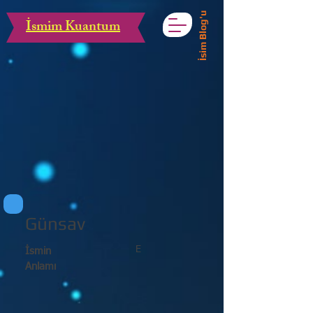
İsim Blog'u
İsmim Kuantum
Günsav
E
İsmin
Anlamı