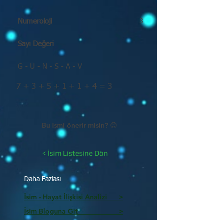
Numeroloji
3
Sayı Değeri
G - U - N - S - A - V
7 + 3 + 5 + 1 + 1 + 4 = 3
Bu ismi önerir misin? 😊
< İsim Listesine Dön
Daha Fazlası
İsim - Hayat İlişkisi Analizi >
İsim Bloguna Git >