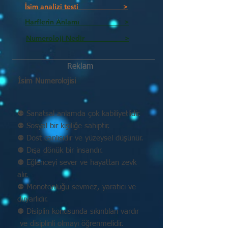
İsim analizi testi >
Harflerin Anlamı >
Numeroloji Nedir_________ >
Reklam
İsim Numerolojisi
⚉ Sanatsal anlamda çok kabiliyetlidir.
⚉ Sosyal bir kişiliğe sahiptir.
⚉ Dost canlısıdır ve yüzeysel düşünür.
⚉ Dışa dönük bir insandır.
⚉ Eğlenceyi sever ve hayattan zevk
alır.
⚉ Monotonluğu sevmez, yaratıcı ve
duyarlıdır.
⚉ Disiplin konusunda sıkıntıları vardır
ve disiplinli olmayı öğrenmelidir.