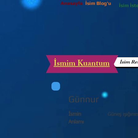
Anasayfa
İsim Blog'u
İsim İst
İsmim Kuantum
İsim Re
Günnur
İsmin
Güneş ışığının
Anlamı