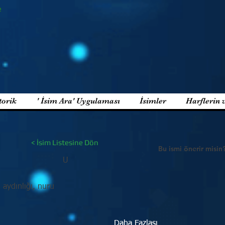
e
torik
' İsim Ara' Uygulaması
İsimler
Harflerin 
< İsim Listesine Dön
Bu ismi önerir misin
U
 aydınlığı, nuru
Daha Fazlası