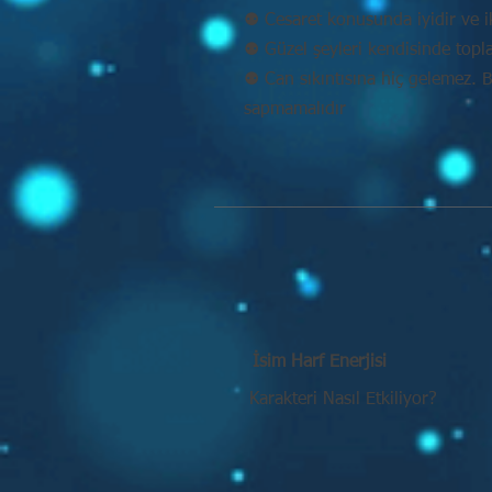
⚉ Cesaret konusunda iyidir ve ik
⚉ Güzel şeyleri kendisinde topl
⚉ Can sıkıntısına hiç gelemez. 
sapmamalıdır
İsim Harf Enerjisi
Karakteri Nasıl Etkiliyor?