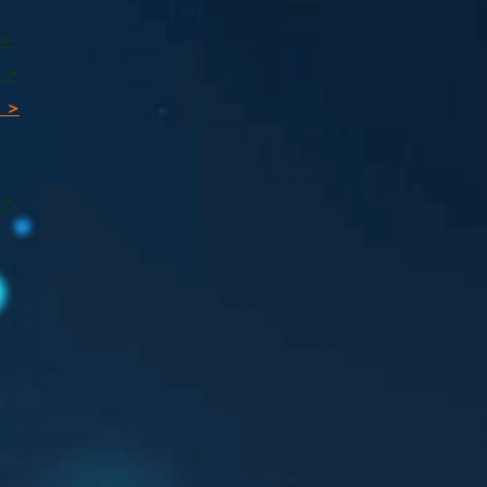
 >
 >
 >
ı
 >