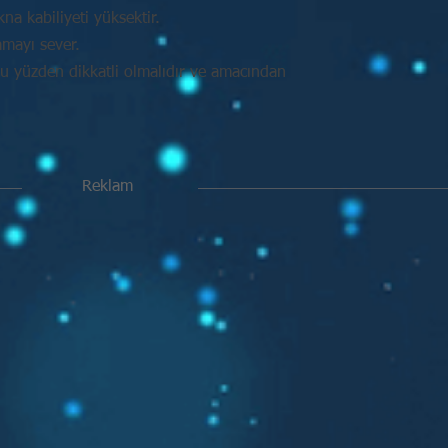
na kabiliyeti yüksektir.
amayı sever.
Bu yüzden dikkatli olmalıdır ve amacından
Reklam