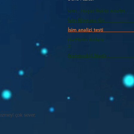
İsim - Hayat İlişkisi Analizi
İsim Bloguna Git
İsim analizi testi
Harflerin Anlam
>
Numeroloji Nedir_________
zmeyi çok sever.