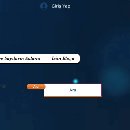
Giriş Yap
ve Sayıların Anlamı
İsim Blogu
? 😊
Ara