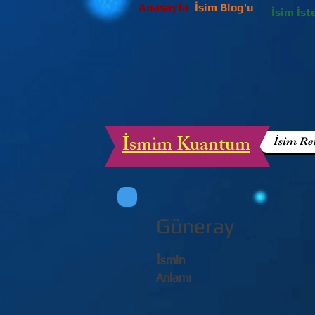
Anasayfa
İsim Blog'u
İsim İst
İsmim Kuantum
İsim Re
Güneray
İsmin
Anlamı