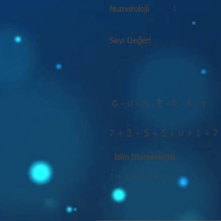
1
Numeroloji
Sayı Değeri
G - U - N - E - R - A - Y
7 + 3 + 5 + 5 + 9 + 1 + 7
İsim Numerolojisi
1 + 2 + 4 + 1 =....