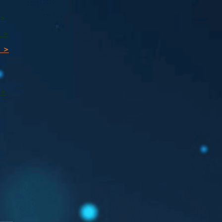
 >
 >
 >
ı
 >