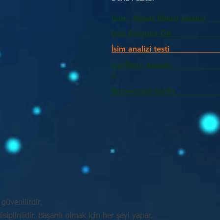
İsim - Hayat İlişkisi Analizi
İsim Bloguna Git
İsim analizi testi
Harflerin Anlam
>
Numeroloji Nedir_________
güvenilirdir.
plinlidir. Başarılı olmak için her şeyi yapar.