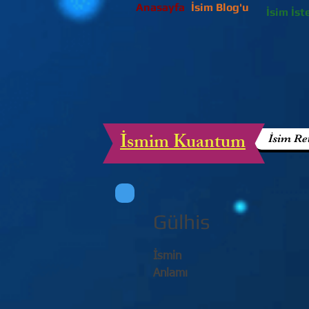
Anasayfa
İsim Blog'u
İsim İst
İsmim Kuantum
İsim Re
Gülhis
İsmin
Anlamı