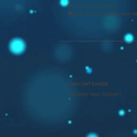
⚉ Çok iyi bir arkadaştır.
⚉ Aşırı güvenlik duygusunun kaç
İsim Harf Enerjisi
Karakteri Nasıl Etkiliyor?