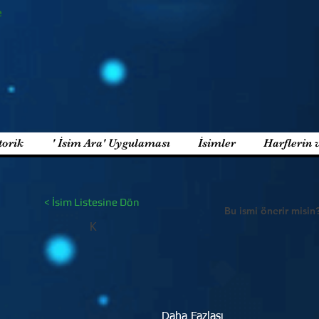
e
torik
' İsim Ara' Uygulaması
İsimler
Harflerin 
< İsim Listesine Dön
Bu ismi önerir misin
K
Daha Fazlası