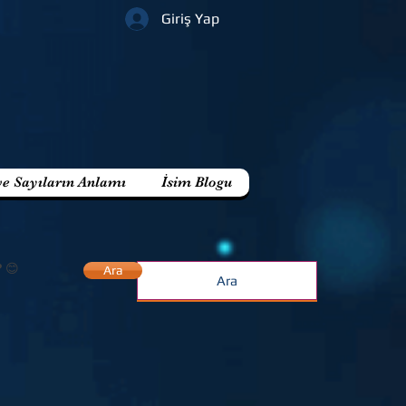
Giriş Yap
ve Sayıların Anlamı
İsim Blogu
? 😊
Ara