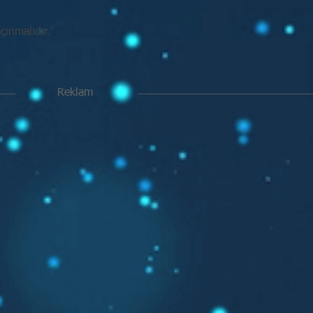
ınmalıdır.'
Reklam