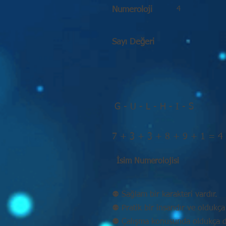
4
Numeroloji
Sayı Değeri
G - U - L - H - I - S
7 + 3 + 3 + 8 + 9 + 1 = 4
İsim Numerolojisi
⚉ Sağlam bir karakteri vardır.
⚉ Pratik bir insandır ve oldukça 
⚉ Çalışma konusunda oldukça disi