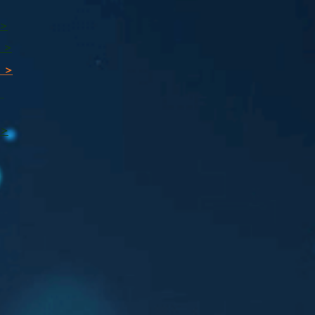
 >
 >
 >
ı
 >