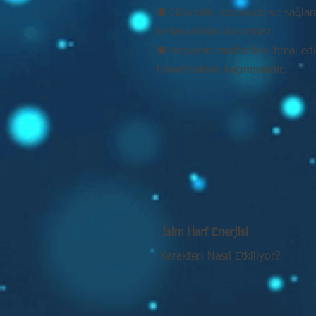
⚉ Güvenilir, koruyucu ve sağlam k
Fedakarlıktan kaçınmaz.
⚉ Başkaları tarafından ihmal ed
hissetmekten kaçınmalıdır.
İsim Harf Enerjisi
Karakteri Nasıl Etkiliyor?