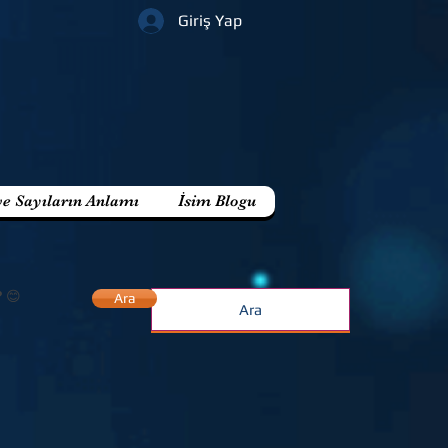
Giriş Yap
ve Sayıların Anlamı
İsim Blogu
? 😊
Ara