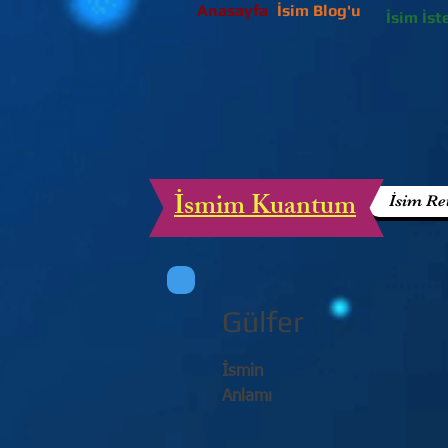
Anasayfa
İsim Blog'u
İsim İst
İsmim Kuantum
İsim Re
Gülfer
İsmin
Anlamı