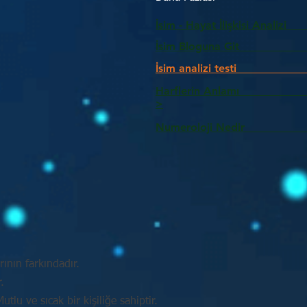
İsim - Hayat İlişkisi Analizi
İsim Bloguna Git
İsim analizi testi
Harflerin Anlam
>
Numeroloji Nedir_________
ının farkındadır.
.
tlu ve sıcak bir kişiliğe sahiptir.