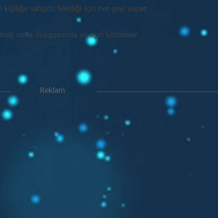
işiliğe sahiptir.Sevdiği için her şeyi yapar.
ilmiş olma duygusunda ve aşırı kötümser
Reklam