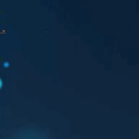
 >
 >
 >
ı
 >