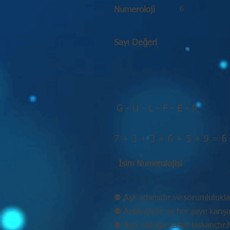
6
Numeroloji
Sayı Değeri
G - U - L - F - E - R
7 + 3 + 3 + 6 + 5 + 9 = 6
İsim Numerolojisi
⚉ Aşk adamıdır ve sorumluluklar
⚉ Anlayışlıdır ve her şeye karışır
⚉ Aşık olduğu kadar kıskançtır.Mu