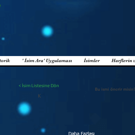
e
torik
' İsim Ara' Uygulaması
İsimler
Harflerin 
< İsim Listesine Dön
Bu ismi önerir misin
K
Daha Fazlası