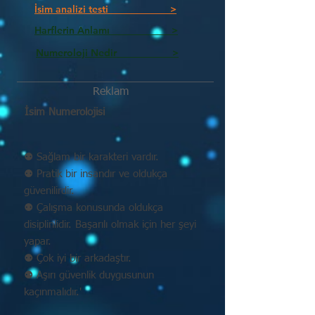
İsim analizi testi >
Harflerin Anlamı >
Numeroloji Nedir_________ >
Reklam
İsim Numerolojisi
⚉ Sağlam bir karakteri vardır.
⚉ Pratik bir insandır ve oldukça
güvenilirdir.
⚉ Çalışma konusunda oldukça
disiplinlidir. Başarılı olmak için her şeyi
yapar.
⚉ Çok iyi bir arkadaştır.
⚉ Aşırı güvenlik duygusunun
kaçınmalıdır.'