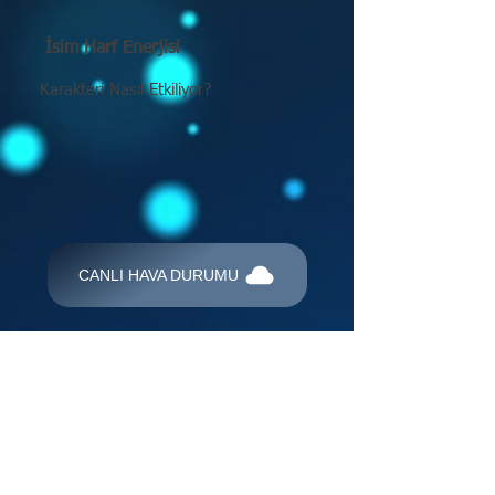
İsim Harf Enerjisi
Karakteri Nasıl Etkiliyor?
CANLI HAVA DURUMU