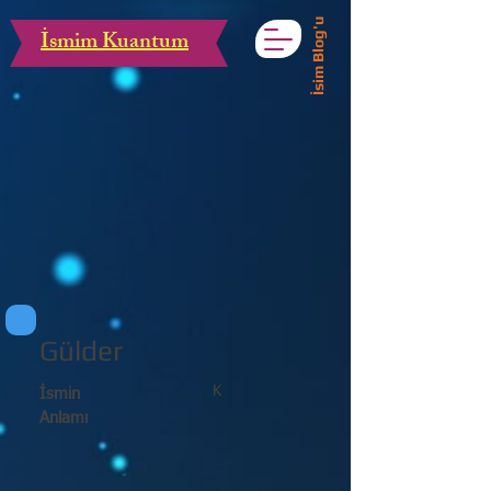
İsim Blog'u
İsmim Kuantum
Gülder
K
İsmin
Anlamı