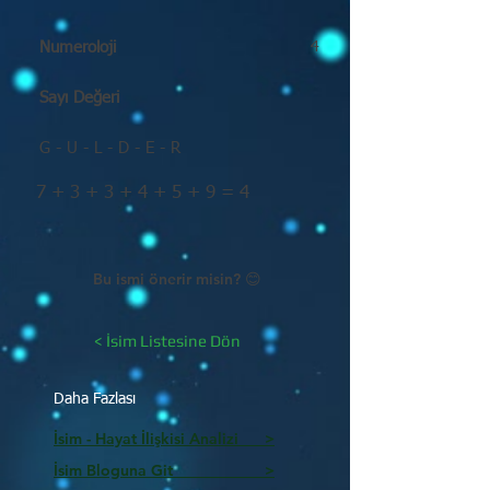
Numeroloji
4
Sayı Değeri
G - U - L - D - E - R
7 + 3 + 3 + 4 + 5 + 9 = 4
Bu ismi önerir misin? 😊
< İsim Listesine Dön
Daha Fazlası
İsim - Hayat İlişkisi Analizi >
İsim Bloguna Git >