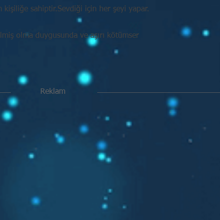
işiliğe sahiptir.Sevdiği için her şeyi yapar.
ilmiş olma duygusunda ve aşırı kötümser
Reklam