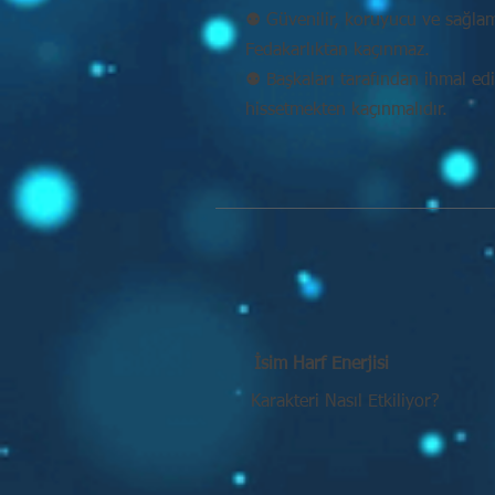
⚉ Güvenilir, koruyucu ve sağlam k
Fedakarlıktan kaçınmaz.
⚉ Başkaları tarafından ihmal ed
hissetmekten kaçınmalıdır.
İsim Harf Enerjisi
Karakteri Nasıl Etkiliyor?