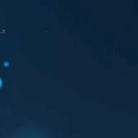
 >
 >
 >
ı
 >