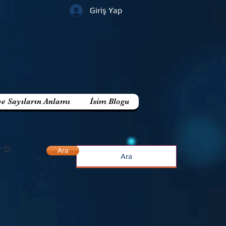
Giriş Yap
ve Sayıların Anlamı
İsim Blogu
? 😊
Ara