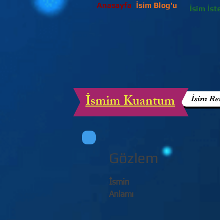
Anasayfa
İsim Blog'u
İsim İst
İsmim Kuantum
İsim Re
Gözlem
İsmin
Anlamı