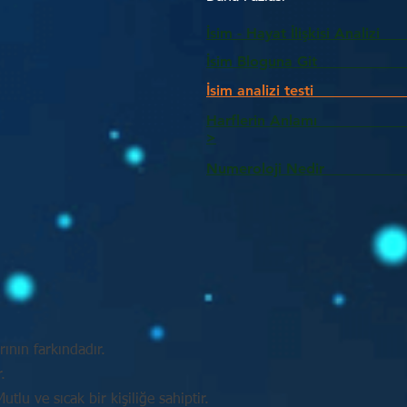
İsim - Hayat İlişkisi Analizi
İsim Bloguna Git
İsim analizi testi
Harflerin Anlam
>
Numeroloji Nedir_________
ının farkındadır.
.
tlu ve sıcak bir kişiliğe sahiptir.