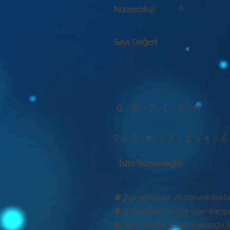
6
Numeroloji
Sayı Değeri
G - O - Z - L - E - M
7 + 6 + 8 + 3 + 5 + 4 = 6
İsim Numerolojisi
⚉ Aşk adamıdır ve sorumluluklar
⚉ Anlayışlıdır ve her şeye karışır
⚉ Aşık olduğu kadar kıskançtır.Mu