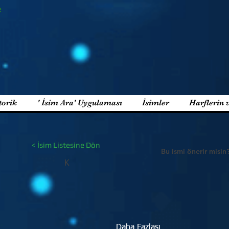
e
torik
' İsim Ara' Uygulaması
İsimler
Harflerin 
< İsim Listesine Dön
Bu ismi önerir misin
K
Daha Fazlası