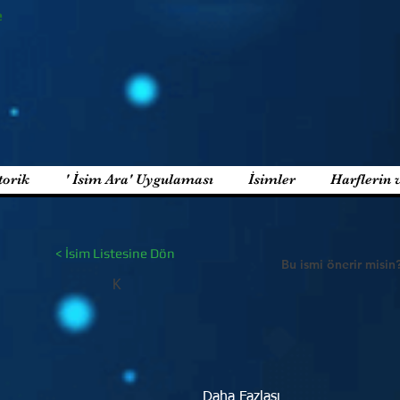
e
torik
' İsim Ara' Uygulaması
İsimler
Harflerin 
< İsim Listesine Dön
Bu ismi önerir misin
K
Daha Fazlası