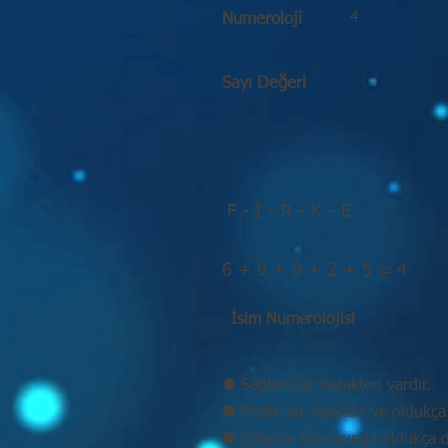
4
Numeroloji
Sayı Değeri
F - I - R - K - E
6 + 9 + 9 + 2 + 5 = 4
İsim Numerolojisi
⚉ Sağlam bir karakteri vardır.
⚉ Pratik bir insandır ve oldukça 
⚉ Çalışma konusunda oldukça disi