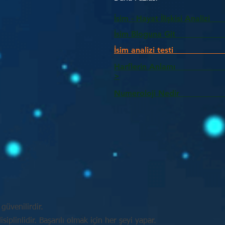
İsim - Hayat İlişkisi Analizi
İsim Bloguna Git
İsim analizi testi
Harflerin Anlam
>
Numeroloji Nedir_________
güvenilirdir.
plinlidir. Başarılı olmak için her şeyi yapar.