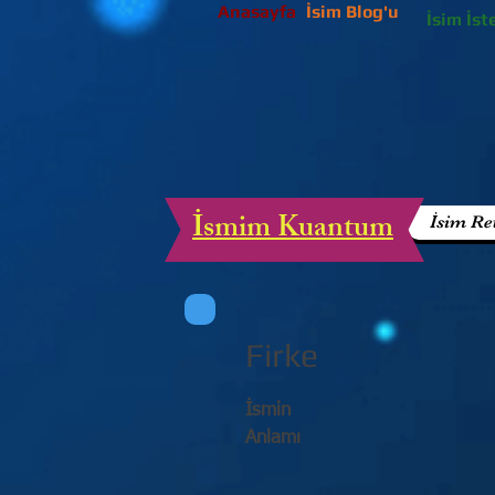
Anasayfa
İsim Blog'u
İsim İst
İsmim Kuantum
İsim Re
Firke
İsmin
Anlamı