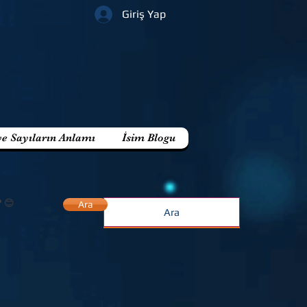
Giriş Yap
ve Sayıların Anlamı
İsim Blogu
? 😊
Ara