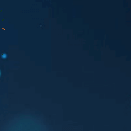
 >
 >
 >
ı
 >