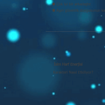
⚉ Çok iyi bir arkadaştır.
⚉ Aşırı güvenlik duygusunun kaç
İsim Harf Enerjisi
Karakteri Nasıl Etkiliyor?