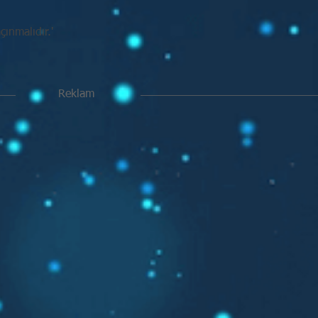
ınmalıdır.'
Reklam