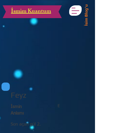
İsim Blog'u
İsmim Kuantum
Feyz
E
İsmin
Anlamı
Son açan gül 2.