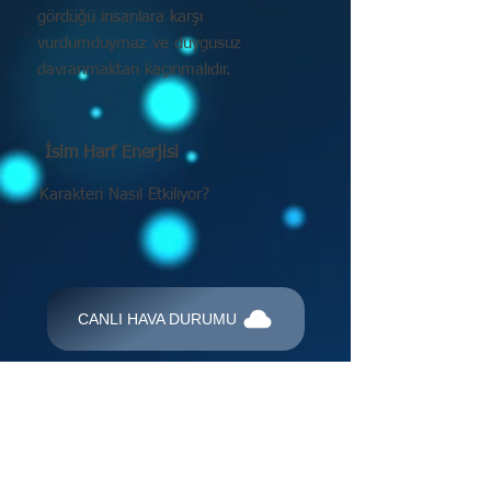
gördüğü insanlara karşı
vurdumduymaz ve duygusuz
davranmaktan kaçınmalıdır.
İsim Harf Enerjisi
Karakteri Nasıl Etkiliyor?
CANLI HAVA DURUMU