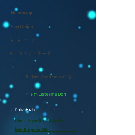
Numeroloji
8
Sayı Değeri
F - E - Y - Z
6 + 5 + 7 + 8 = 8
Bu ismi önerir misin? 😊
< İsim Listesine Dön
Daha Fazlası
İsim - Hayat İlişkisi Analizi >
İsim Bloguna Git >