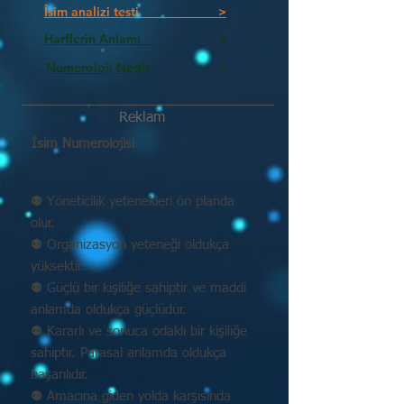
İsim analizi testi >
Harflerin Anlamı >
Numeroloji Nedir_________ >
Reklam
İsim Numerolojisi
⚉ Yöneticilik yetenekleri ön planda
olur.
⚉ Organizasyon yeteneği oldukça
yüksektir.
⚉ Güçlü bir kişiliğe sahiptir ve maddi
anlamda oldukça güçlüdür.
⚉ Kararlı ve sonuca odaklı bir kişiliğe
sahiptir. Parasal anlamda oldukça
başarılıdır.
⚉ Amacına giden yolda karşısında