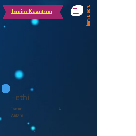
İsim Blog'u
İsmim Kuantum
Fethi
E
İsmin
Anlamı