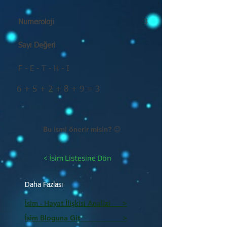
Numeroloji
3
Sayı Değeri
F - E - T - H - I
6 + 5 + 2 + 8 + 9 = 3
Bu ismi önerir misin? 😊
< İsim Listesine Dön
Daha Fazlası
İsim - Hayat İlişkisi Analizi >
İsim Bloguna Git >