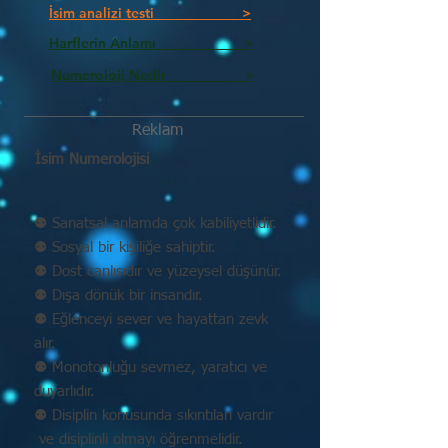
İsim analizi testi >
Harflerin Anlamı >
Numeroloji Nedir_________ >
Reklam
İsim Numerolojisi
⚉ Sanatsal anlamda çok kabiliyetlidir.
⚉ Sosyal bir kişiliğe sahiptir.
⚉ Dost canlısıdır ve yüzeysel düşünür.
⚉ Dışa dönük bir insandır.
⚉ Eğlenceyi sever ve hayattan zevk
alır.
⚉ Monotonluğu sevmez, yaratıcı ve
duyarlıdır.
⚉ Disiplin konusunda sıkıntıları vardır
ve disiplinli olmayı öğrenmelidir.