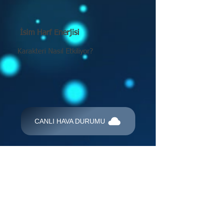
İsim Harf Enerjisi
Karakteri Nasıl Etkiliyor?
CANLI HAVA DURUMU