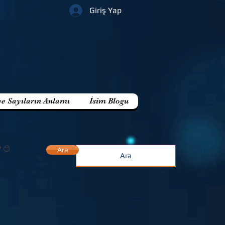
Giriş Yap
ve Sayıların Anlamı
İsim Blogu
? 😊
Ara