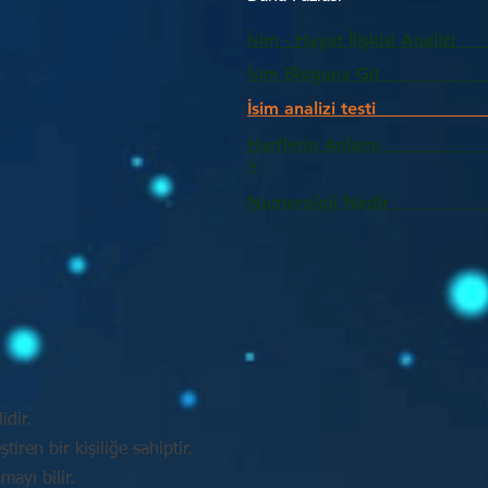
İsim - Hayat İlişkisi Analizi
İsim Bloguna Git
İsim analizi testi
Harflerin Anlam
>
Numeroloji Nedir_________
idir.
tiren bir kişiliğe sahiptir.
mayı bilir.