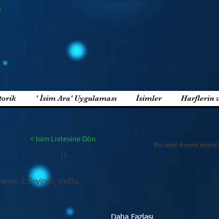
e
torik
' İsim Ara' Uygulaması
İsimler
Harflerin 
< İsim Listesine Dön
Bu ismi önerir misin
U
mayan 2.Sevinçli, mutlu
Daha Fazlası