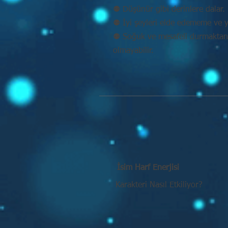
⚉ Düşünür gibi derinlere dalar. 
⚉ İyi şeyleri elde edememe ve y
⚉ Soğuk ve mesafeli durmaktan k
olmayabilir.
İsim Harf Enerjisi
Karakteri Nasıl Etkiliyor?