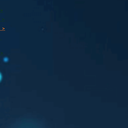
 >
 >
 >
ı
 >