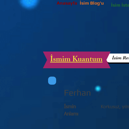
Anasayfa
İsim Blog'u
İsim İst
İsmim Kuantum
İsim Re
Ferhan
İsmin
Korkusuz, yıl
Anlamı