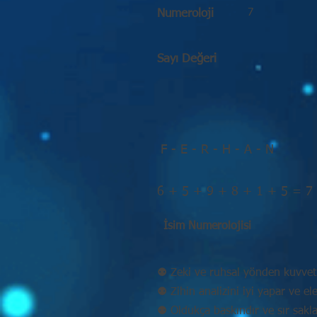
7
Numeroloji
Sayı Değeri
F - E - R - H - A - N
6 + 5 + 9 + 8 + 1 + 5 = 7
İsim Numerolojisi
⚉ Zeki ve ruhsal yönden kuvvetl
⚉ Zihin analizini iyi yapar ve eleş
⚉ Oldukça baskındır ve sır sakla