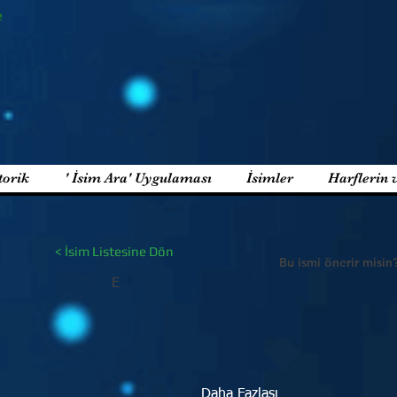
e
torik
' İsim Ara' Uygulaması
İsimler
Harflerin 
< İsim Listesine Dön
Bu ismi önerir misin
E
Daha Fazlası