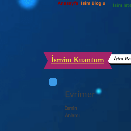
Anasayfa
İsim Blog'u
İsim İst
İsmim Kuantum
İsim Re
Evrimer
İsmin
Anlamı