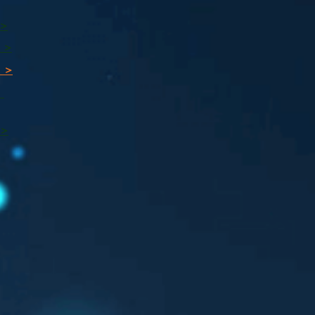
 >
 >
 >
ı
 >