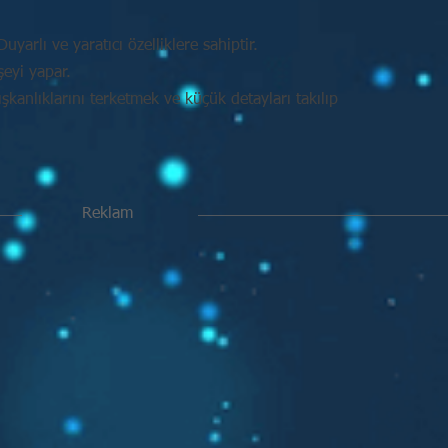
uyarlı ve yaratıcı özelliklere sahiptir.
şeyi yapar.
kanlıklarını terketmek ve küçük detayları takılıp
Reklam