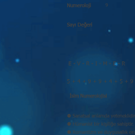
9
Numeroloji
Sayı Değeri
E - V - R - I - M - E - R
5 + 4 + 9 + 9 + 4 + 5 + 9
İsim Numerolojisi
⚉ Sanatsal anlamda yeteneklidir
⚉ Hümanist bir kişiliğe sahiptir.
⚉ Romantizm ve duygusallık onu