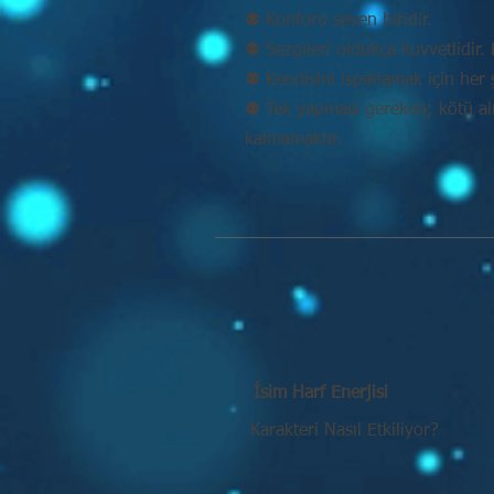
⚉ Konforu seven biridir.
⚉ Sezgileri oldukça kuvvetlidir. D
⚉ Kendisini ispatlamak için her 
⚉ Tek yapması gereken; kötü alış
kalmamaktır.
İsim Harf Enerjisi
Karakteri Nasıl Etkiliyor?