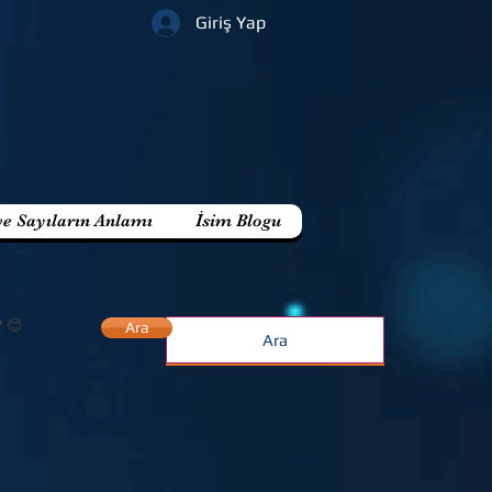
Giriş Yap
ve Sayıların Anlamı
İsim Blogu
? 😊
Ara