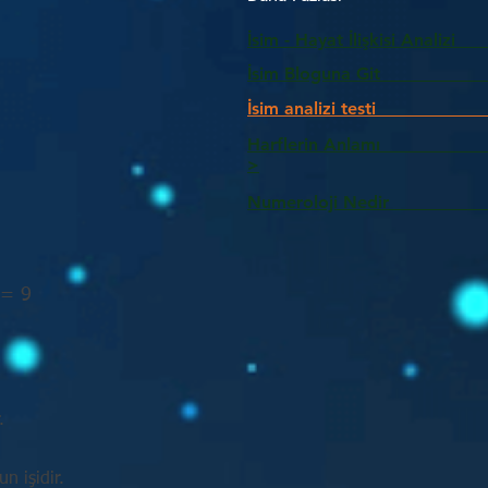
İsim - Hayat İlişkisi Analizi
İsim Bloguna Git
İsim analizi testi
Harflerin Anlam
>
Numeroloji Nedir_________
 = 9
.
n işidir.