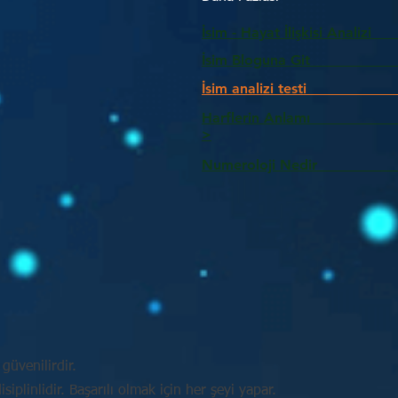
İsim - Hayat İlişkisi Analizi
İsim Bloguna Git
İsim analizi testi
Harflerin Anlam
>
Numeroloji Nedir_________
güvenilirdir.
plinlidir. Başarılı olmak için her şeyi yapar.