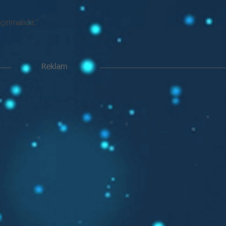
ınmalıdır.'
Reklam