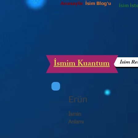
Anasayfa
İsim Blog'u
İsim İst
İsmim Kuantum
İsim Re
Erün
İsmin
Anlamı