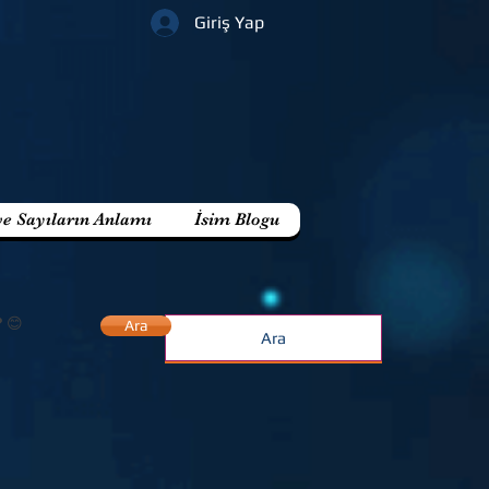
Giriş Yap
ve Sayıların Anlamı
İsim Blogu
? 😊
Ara