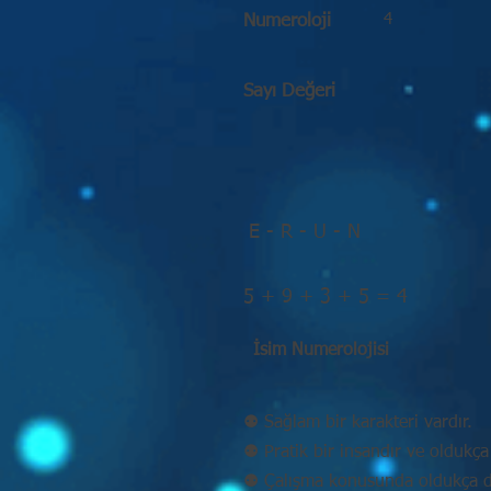
4
Numeroloji
Sayı Değeri
E - R - U - N
5 + 9 + 3 + 5 = 4
İsim Numerolojisi
⚉ Sağlam bir karakteri vardır.
⚉ Pratik bir insandır ve oldukça 
⚉ Çalışma konusunda oldukça disi