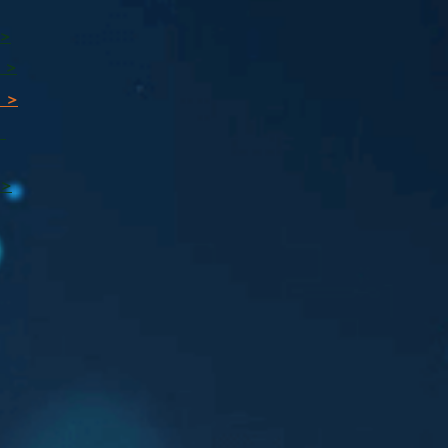
 >
 >
 >
ı
 >