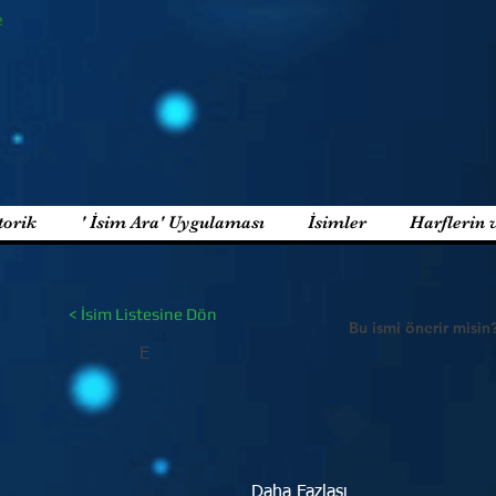
e
torik
' İsim Ara' Uygulaması
İsimler
Harflerin 
< İsim Listesine Dön
Bu ismi önerir misin
E
Daha Fazlası