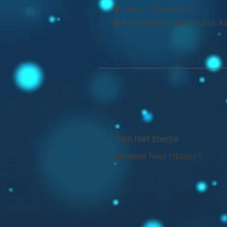
⚉ Çok iyi bir arkadaştır.
⚉ Aşırı güvenlik duygusunun kaç
İsim Harf Enerjisi
Karakteri Nasıl Etkiliyor?