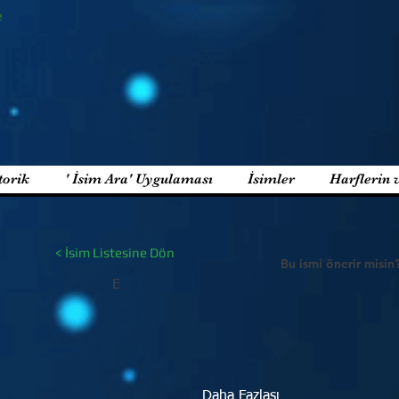
e
torik
' İsim Ara' Uygulaması
İsimler
Harflerin 
< İsim Listesine Dön
Bu ismi önerir misin
E
Daha Fazlası