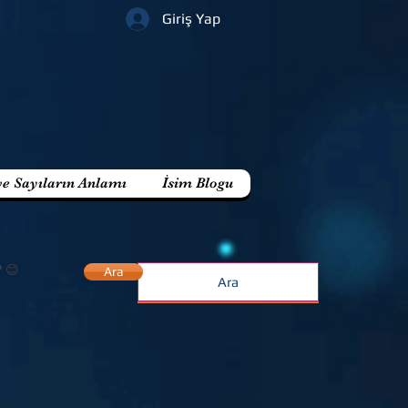
Giriş Yap
ve Sayıların Anlamı
İsim Blogu
? 😊
Ara