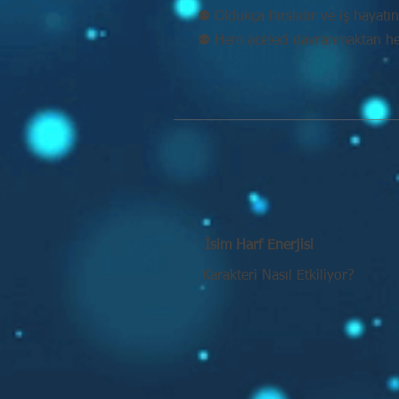
⚉ Oldukça hırslıdır ve iş hayatın
⚉ Hem aceleci davranmaktan he
İsim Harf Enerjisi
Karakteri Nasıl Etkiliyor?