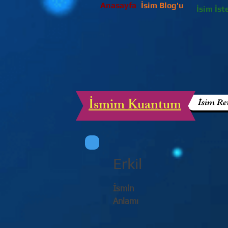
Anasayfa
İsim Blog'u
İsim İst
İsmim Kuantum
İsim Re
Erkil
İsmin
Anlamı