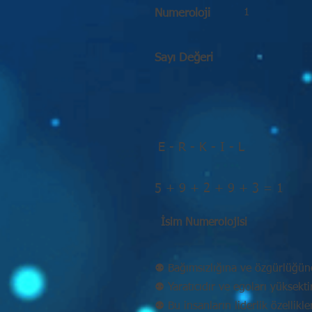
1
Numeroloji
Sayı Değeri
E - R - K - I - L
5 + 9 + 2 + 9 + 3 = 1
İsim Numerolojisi
⚉ Bağımsızlığına ve özgürlüğün
⚉ Yaratıcıdır ve egoları yüksekt
⚉ Bu insanların liderlik özellikle