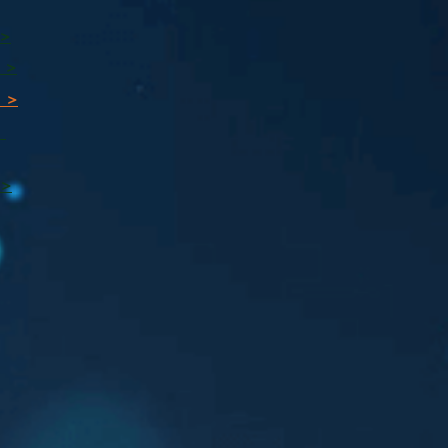
 >
 >
 >
ı
 >