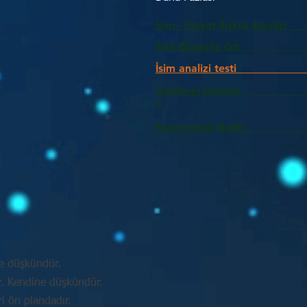
İsim - Hayat İlişkisi Analizi
İsim Bloguna Git
İsim analizi testi
Harflerin Anlam
>
Numeroloji Nedir_________
e düşkündür.
ir. Kendine düşkündür.
ri ön plandadır.