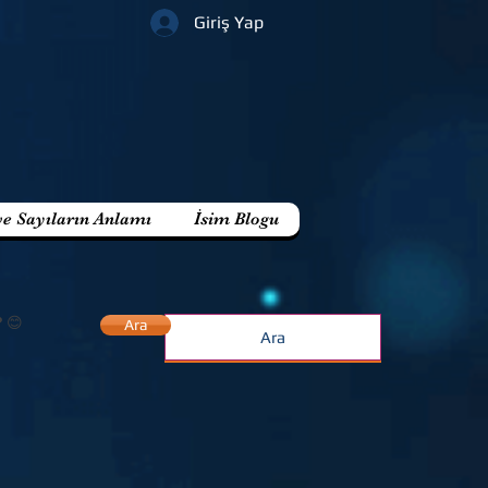
Giriş Yap
ve Sayıların Anlamı
İsim Blogu
? 😊
Ara