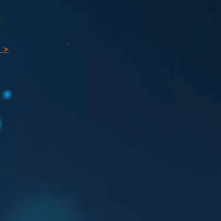
 >
 >
 >
ı
 >