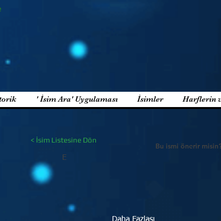
e
torik
' İsim Ara' Uygulaması
İsimler
Harflerin 
< İsim Listesine Dön
Bu ismi önerir misin
E
Daha Fazlası