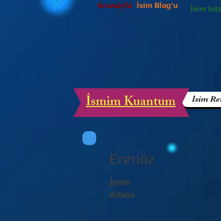
Anasayfa
İsim Blog'u
İsim İst
İsmim Kuantum
İsim Re
Erenöz
İsmin
Anlamı