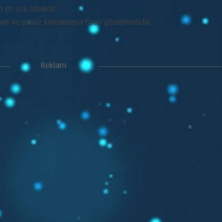
in en çok idealdir.
malı ve yalnız kalmamaya özen göstermelidir.
Reklam