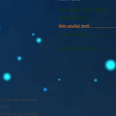
İsim - Hayat İlişkisi Analizi
İsim Bloguna Git
İsim analizi testi
Harflerin Anlam
>
Numeroloji Nedir_________
idir ve aşırı duyarlıdır.
vardır.
 hemde sevgi doludur.