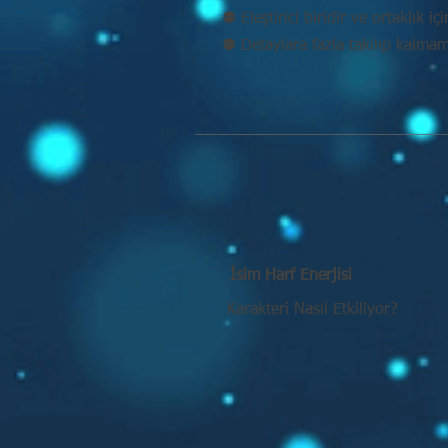
⚉ Eleştirici biridir ve ortaklık iç
⚉ Detaylara fazla takılıp kalma
İsim Harf Enerjisi
Karakteri Nasıl Etkiliyor?