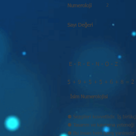
2
Numeroloji
Sayı Değeri
E - R - E - N - O - Z
5 + 9 + 5 + 5 + 6 + 8 = 2
İsim Numerolojisi
⚉ Sezgileri kuvvetlidir. İş birlikç
⚉ Tasarım ve kavrama yeteneği 
⚉ Bu insan hem barış yanlısıdır