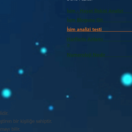
İsim - Hayat İlişkisi Analizi
İsim Bloguna Git
İsim analizi testi
Harflerin Anlam
>
Numeroloji Nedir_________
idir.
tiren bir kişiliğe sahiptir.
mayı bilir.