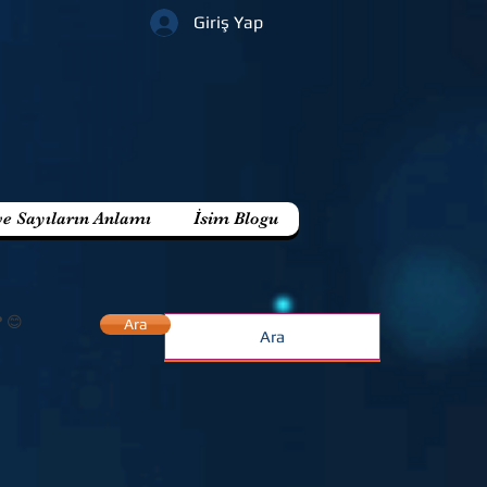
Giriş Yap
ve Sayıların Anlamı
İsim Blogu
? 😊
Ara