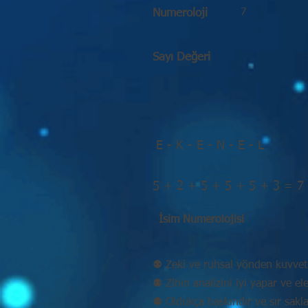
7
Numeroloji
Sayı Değeri
E - K - E - N - E - L
5 + 2 + 5 + 5 + 5 + 3 = 7
İsim Numerolojisi
⚉ Zeki ve ruhsal yönden kuvvetl
⚉ Zihin analizini iyi yapar ve eleş
⚉ Oldukça baskındır ve sır sakla