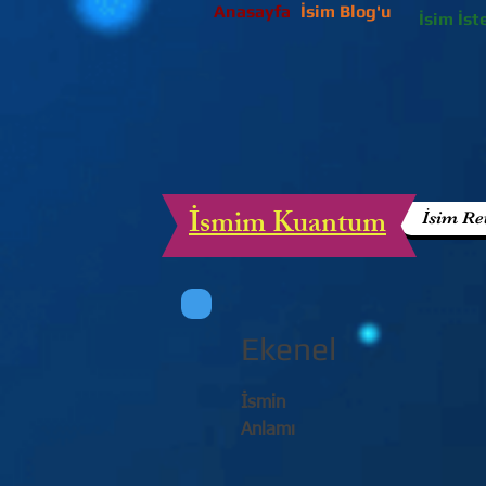
Anasayfa
İsim Blog'u
İsim İst
İsmim Kuantum
İsim Re
Ekenel
İsmin
Anlamı