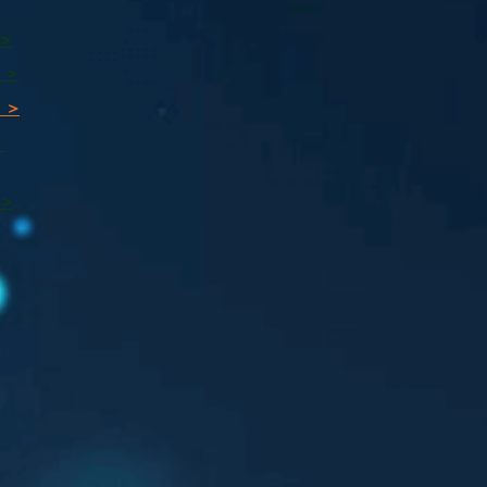
 >
 >
 >
ı
 >