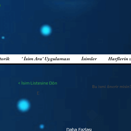
e
torik
' İsim Ara' Uygulaması
İsimler
Harflerin 
< İsim Listesine Dön
Bu ismi önerir misin
E
Daha Fazlası