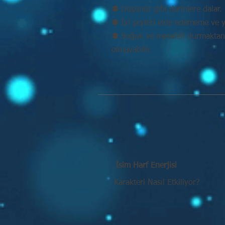
⚉ Düşünür gibi derinlere dalar. 
⚉ İyi şeyleri elde edememe ve y
⚉ Soğuk ve mesafeli durmaktan k
olmayabilir.
İsim Harf Enerjisi
Karakteri Nasıl Etkiliyor?