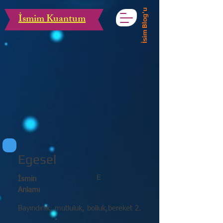
İsim Blog'u
İsmim Kuantum
Egesel
E
İsmin
Anlamı
Bayındırlık, mutluluk, bolluk,bereket 2.