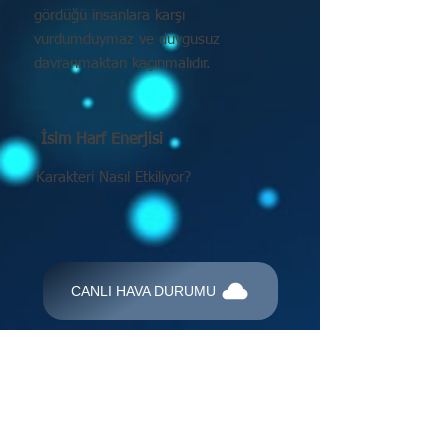
gördüğü insanlara karşı
vurdumduymaz ve duygusuz
davranmaktan kaçınmalıdır.
İsim Harf Enerjisi
Karakteri Nasıl Etkiliyor?
CANLI HAVA DURUMU