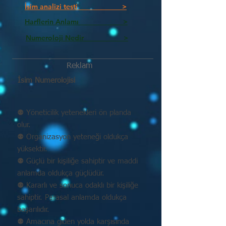
İsim analizi testi >
Harflerin Anlamı >
Numeroloji Nedir_________ >
Reklam
İsim Numerolojisi
⚉ Yöneticilik yetenekleri ön planda
olur.
⚉ Organizasyon yeteneği oldukça
yüksektir.
⚉ Güçlü bir kişiliğe sahiptir ve maddi
anlamda oldukça güçlüdür.
⚉ Kararlı ve sonuca odaklı bir kişiliğe
sahiptir. Parasal anlamda oldukça
başarılıdır.
⚉ Amacına giden yolda karşısında