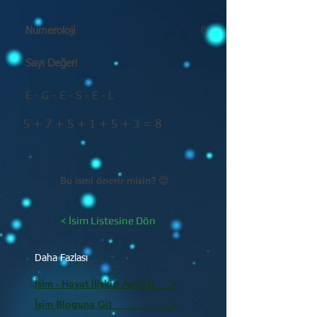
Numeroloji
8
Sayı Değeri
E - G - E - S - E - L
5 + 7 + 5 + 1 + 5 + 3 = 8
Bu ismi önerir misin? 😊
< İsim Listesine Dön
Daha Fazlası
İsim - Hayat İlişkisi Analizi >
İsim Bloguna Git >