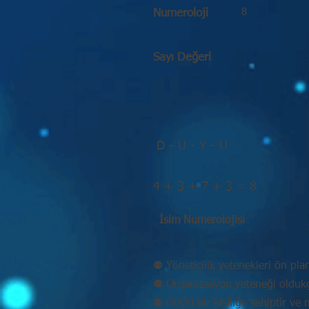
8
Numeroloji
Sayı Değeri
D - U - Y - U
4 + 3 + 7 + 3 = 8
İsim Numerolojisi
⚉ Yöneticilik yetenekleri ön pla
⚉ Organizasyon yeteneği oldukç
⚉ Güçlü bir kişiliğe sahiptir v