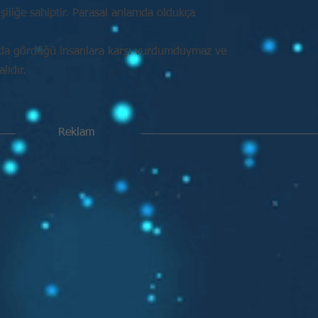
işiliğe sahiptir. Parasal anlamda oldukça
nda gördüğü insanlara karşı vurdumduymaz ve
ıdır.
Reklam