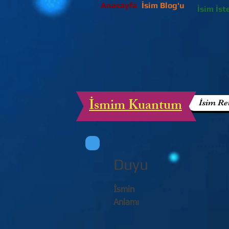
Anasayfa
İsim Blog'u
İsim İst
İsmim Kuantum
İsim Re
Duyu
İsmin
Anlamı