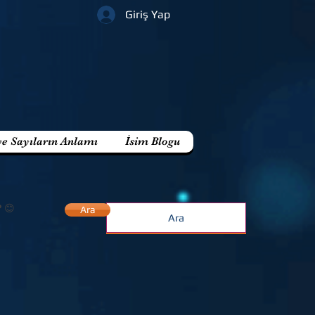
Giriş Yap
ve Sayıların Anlamı
İsim Blogu
? 😊
Ara