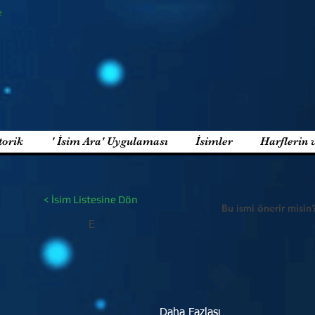
e
torik
' İsim Ara' Uygulaması
İsimler
Harflerin 
< İsim Listesine Dön
Bu ismi önerir misin
E
Daha Fazlası