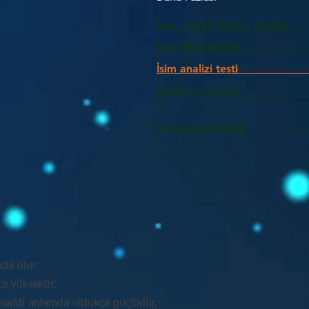
İsim - Hayat İlişkisi Analizi
İsim Bloguna Git
İsim analizi testi
Harflerin Anlam
>
Numeroloji Nedir_________
nda olur.
a yüksektir.
e maddi anlamda oldukça güçlüdür.