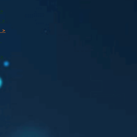
 >
 >
 >
ı
 >