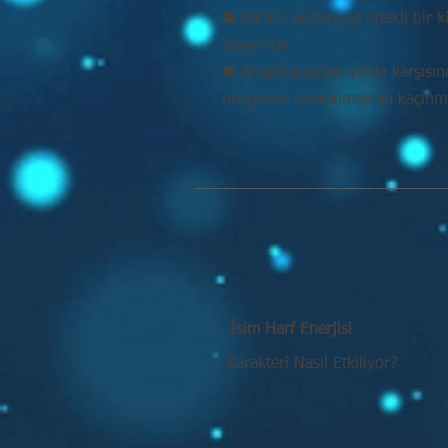
⚉ Kararlı ve sonuca odaklı bir k
başarılıdır.
⚉ Amacına giden yolda karşısı
duygusuz davranmaktan kaçınmal
İsim Harf Enerjisi
Karakteri Nasıl Etkiliyor?