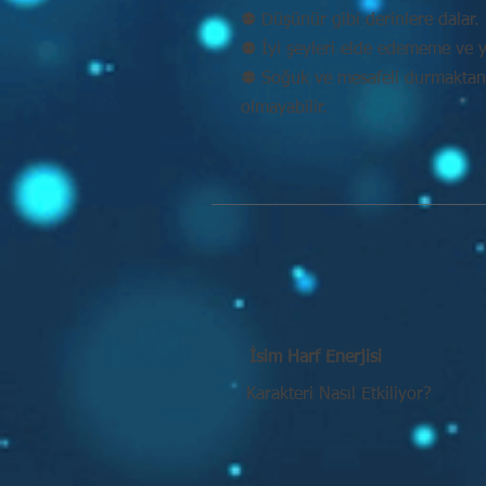
⚉ Düşünür gibi derinlere dalar. 
⚉ İyi şeyleri elde edememe ve y
⚉ Soğuk ve mesafeli durmaktan k
olmayabilir.
İsim Harf Enerjisi
Karakteri Nasıl Etkiliyor?