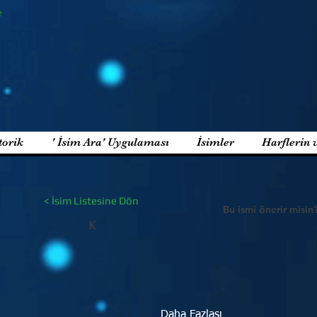
e
torik
' İsim Ara' Uygulaması
İsimler
Harflerin 
< İsim Listesine Dön
Bu ismi önerir misin
K
Daha Fazlası