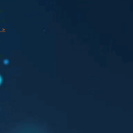
 >
 >
 >
ı
 >