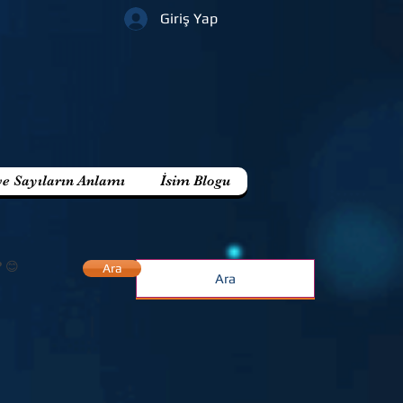
Giriş Yap
ve Sayıların Anlamı
İsim Blogu
? 😊
Ara