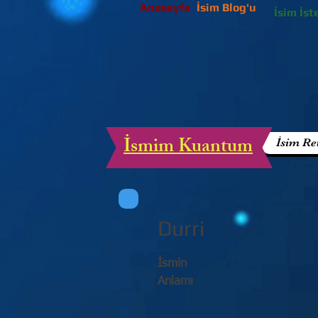
Anasayfa
İsim Blog'u
İsim İst
İsmim Kuantum
İsim Re
Durri
İsmin
Anlamı