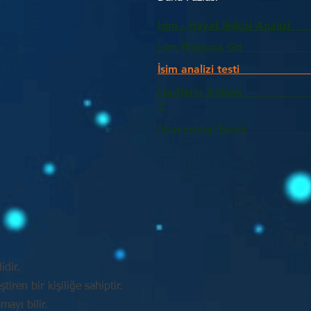
İsim - Hayat İlişkisi Analizi
İsim Bloguna Git
İsim analizi testi
Harflerin Anlam
>
Numeroloji Nedir_________
idir.
tiren bir kişiliğe sahiptir.
mayı bilir.