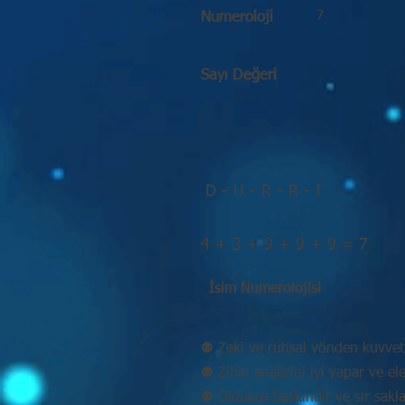
7
Numeroloji
Sayı Değeri
D - U - R - R - I
4 + 3 + 9 + 9 + 9 = 7
İsim Numerolojisi
⚉ Zeki ve ruhsal yönden kuvvetl
⚉ Zihin analizini iyi yapar ve eleş
⚉ Oldukça baskındır ve sır sakla