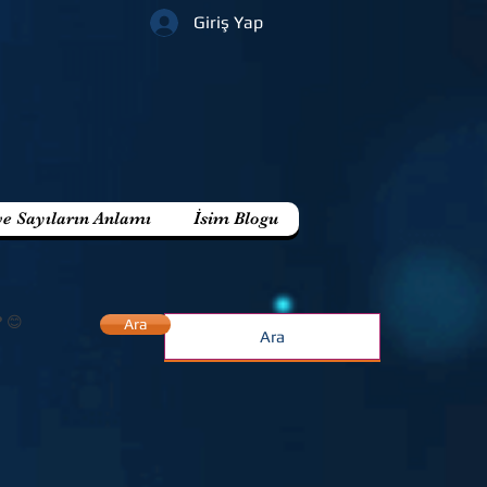
Giriş Yap
ve Sayıların Anlamı
İsim Blogu
? 😊
Ara