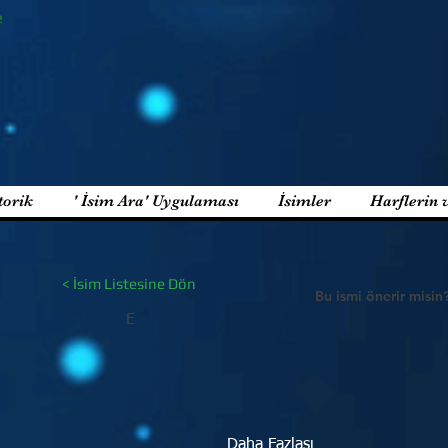
e
torik
' İsim Ara' Uygulaması
İsimler
Harflerin 
< İsim Listesine Dön
Bu ismi önerir misin
E
Daha Fazlası