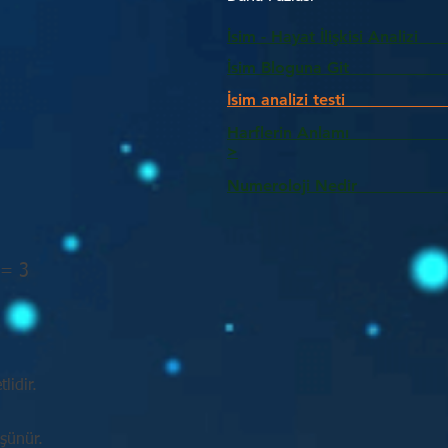
İsim - Hayat İlişkisi Analizi
İsim Bloguna Git
İsim analizi testi
Harflerin Anlam
>
Numeroloji Nedir_________
 = 3
lidir.
üşünür.