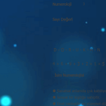
3
Numeroloji
Sayı Değeri
D - O - R - U - K - A - N
4 + 6 + 9 + 3 + 2 + 1 + 5
İsim Numerolojisi
⚉ Sanatsal anlamda çok kabiliyet
⚉ Sosyal bir kişiliğe sahiptir.
⚉ Dost canlısıdır ve yüzeysel d