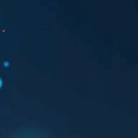
 >
 >
 >
ı
 >