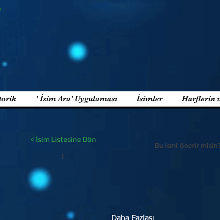
e
torik
' İsim Ara' Uygulaması
İsimler
Harflerin 
< İsim Listesine Dön
Bu ismi önerir misin
E
Daha Fazlası