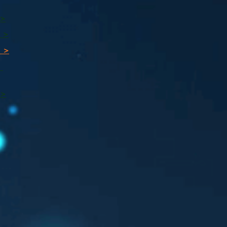
 >
 >
 >
ı
 >