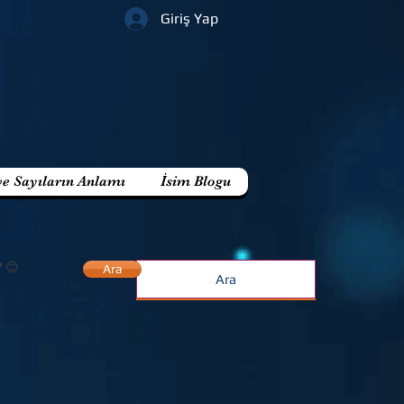
Giriş Yap
ve Sayıların Anlamı
İsim Blogu
? 😊
Ara