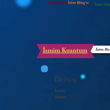
Anasayfa
İsim Blog'u
İsim İst
İsmim Kuantum
İsim Re
Dirisoy
İsmin
Anlamı