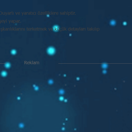
uyarlı ve yaratıcı özelliklere sahiptir.
şeyi yapar.
kanlıklarını terketmek ve küçük detayları takılıp
Reklam