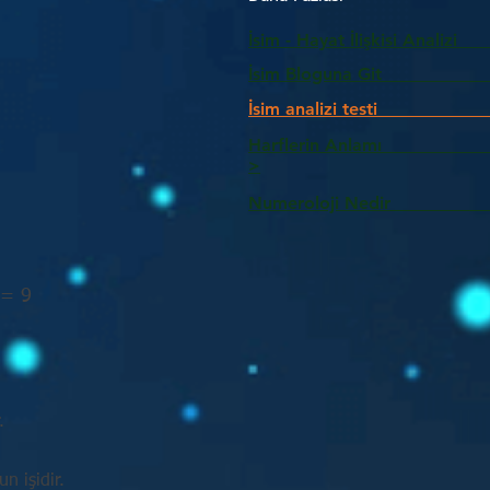
İsim - Hayat İlişkisi Analizi
İsim Bloguna Git
İsim analizi testi
Harflerin Anlam
>
Numeroloji Nedir_________
 = 9
.
n işidir.