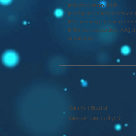
⚉ Konforu seven biridir.
⚉ Sezgileri oldukça kuvvetlidir. D
⚉ Kendisini ispatlamak için her 
⚉ Tek yapması gereken; kötü alış
kalmamaktır.
İsim Harf Enerjisi
Karakteri Nasıl Etkiliyor?