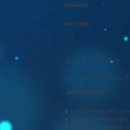
9
Numeroloji
Sayı Değeri
D - I - R - I - S - O - Y
4 + 9 + 9 + 9 + 1 + 6 + 7
İsim Numerolojisi
⚉ Sanatsal anlamda yeteneklidir
⚉ Hümanist bir kişiliğe sahiptir.
⚉ Romantizm ve duygusallık onu