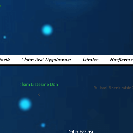
e
torik
' İsim Ara' Uygulaması
İsimler
Harflerin 
< İsim Listesine Dön
Bu ismi önerir misin
K
Daha Fazlası