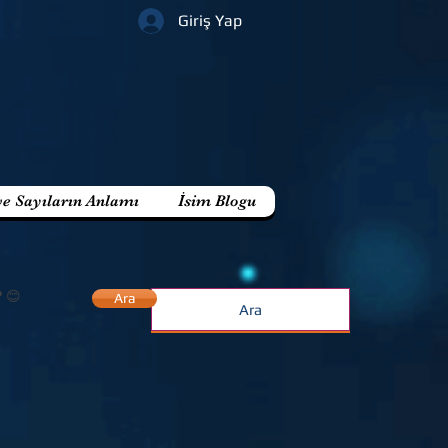
Giriş Yap
ve Sayıların Anlamı
İsim Blogu
? 😊
Ara