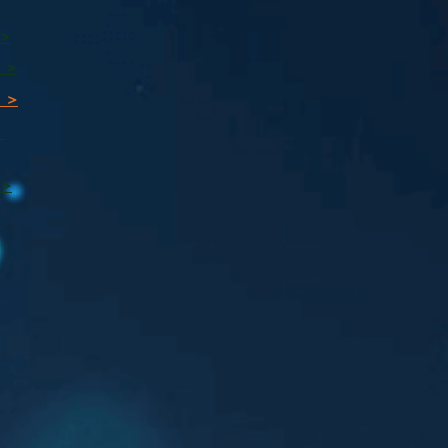
 >
 >
 >
ı
 >