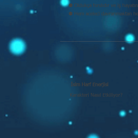
⚉ Oldukça hırslıdır ve iş hayatın
⚉ Hem aceleci davranmaktan he
İsim Harf Enerjisi
Karakteri Nasıl Etkiliyor?