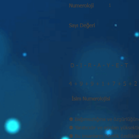
1
Numeroloji
Sayı Değeri
D - I - R - A - Y - E - T
4 + 9 + 9 + 1 + 7 + 5 + 2
İsim Numerolojisi
⚉ Bağımsızlığına ve özgürlüğün
⚉ Yaratıcıdır ve egoları yüksekt
⚉ Bu insanların liderlik özellikle