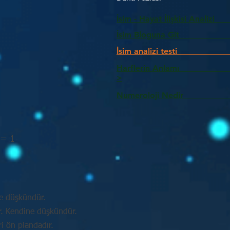
İsim - Hayat İlişkisi Analizi
İsim Bloguna Git
İsim analizi testi
Harflerin Anlam
>
Numeroloji Nedir_________
 = 1
e düşkündür.
ir. Kendine düşkündür.
ri ön plandadır.