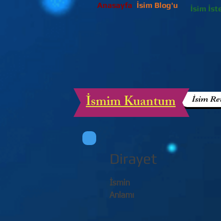
Anasayfa
İsim Blog'u
İsim İst
İsmim Kuantum
İsim Re
Dirayet
İsmin
Anlamı