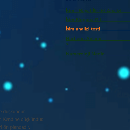
İsim - Hayat İlişkisi Analizi
İsim Bloguna Git
İsim analizi testi
Harflerin Anlam
>
Numeroloji Nedir_________
e düşkündür.
ir. Kendine düşkündür.
ri ön plandadır.