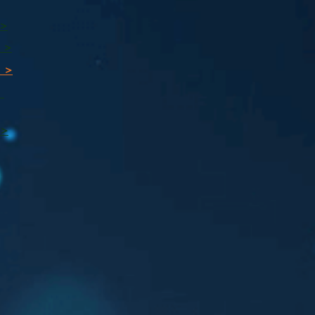
 >
 >
 >
ı
 >