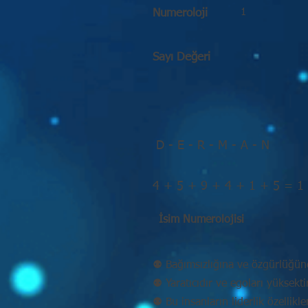
1
Numeroloji
Sayı Değeri
D - E - R - M - A - N
4 + 5 + 9 + 4 + 1 + 5 = 1
İsim Numerolojisi
⚉ Bağımsızlığına ve özgürlüğün
⚉ Yaratıcıdır ve egoları yüksekt
⚉ Bu insanların liderlik özellikle