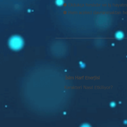
⚉ Oldukça hırslıdır ve iş hayatın
⚉ Hem aceleci davranmaktan he
İsim Harf Enerjisi
Karakteri Nasıl Etkiliyor?