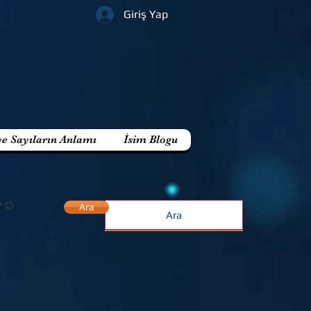
Giriş Yap
ve Sayıların Anlamı
İsim Blogu
? 😊
Ara