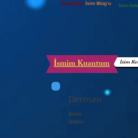
Anasayfa
İsim Blog'u
İsim İst
İsmim Kuantum
İsim Re
Derman
İsmin
Anlamı