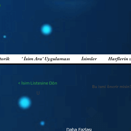
e
torik
' İsim Ara' Uygulaması
İsimler
Harflerin 
< İsim Listesine Dön
Bu ismi önerir misin
U
Daha Fazlası