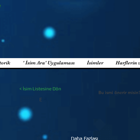
e
torik
' İsim Ara' Uygulaması
İsimler
Harflerin 
< İsim Listesine Dön
Bu ismi önerir misin
E
Daha Fazlası