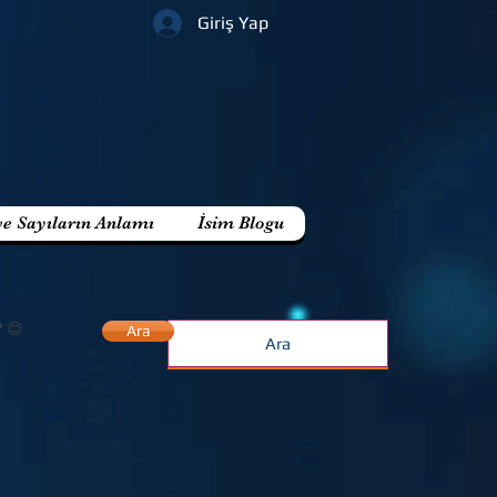
Giriş Yap
ve Sayıların Anlamı
İsim Blogu
? 😊
Ara