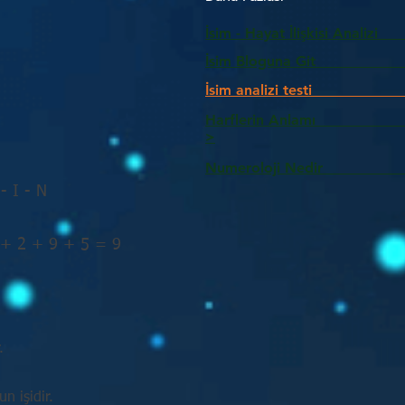
İsim - Hayat İlişkisi Analizi
İsim Bloguna Git
İsim analizi testi
Harflerin Anlam
>
Numeroloji Nedir_________
 - I - N
 + 2 + 9 + 5 = 9
.
n işidir.