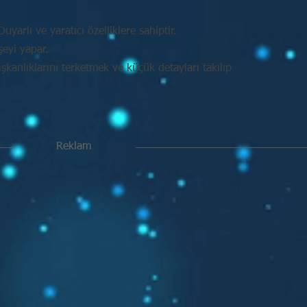
uyarlı ve yaratıcı özelliklere sahiptir.
şeyi yapar.
kanlıklarını terketmek ve küçük detayları takılıp
Reklam