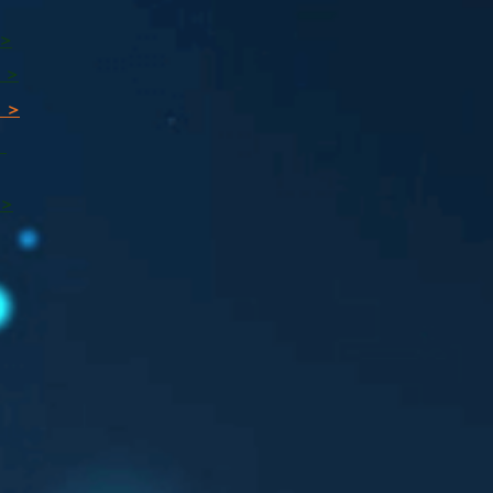
 >
 >
 >
ı
 >