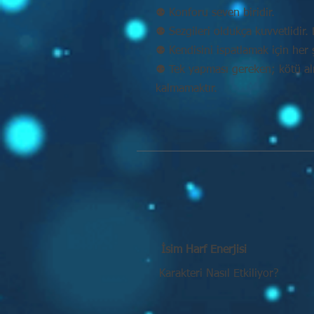
⚉ Konforu seven biridir.
⚉ Sezgileri oldukça kuvvetlidir. D
⚉ Kendisini ispatlamak için her 
⚉ Tek yapması gereken; kötü alış
kalmamaktır.
İsim Harf Enerjisi
Karakteri Nasıl Etkiliyor?