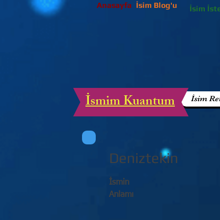
Anasayfa
İsim Blog'u
İsim İst
İsmim Kuantum
İsim Re
Deniztekin
İsmin
Anlamı