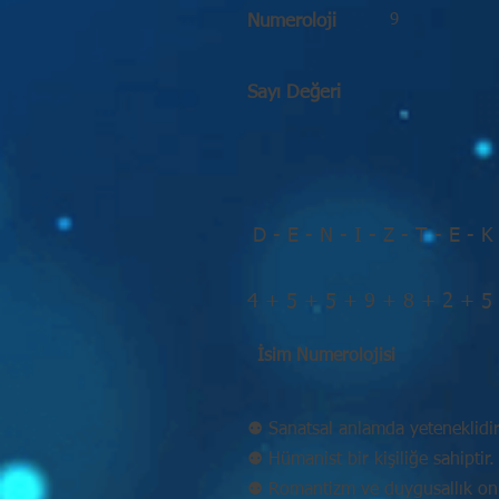
9
Numeroloji
Sayı Değeri
D - E - N - I - Z - T - E - K
4 + 5 + 5 + 9 + 8 + 2 + 5
İsim Numerolojisi
⚉ Sanatsal anlamda yeteneklidir
⚉ Hümanist bir kişiliğe sahiptir.
⚉ Romantizm ve duygusallık onu