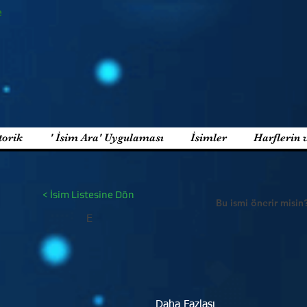
e
torik
' İsim Ara' Uygulaması
İsimler
Harflerin 
< İsim Listesine Dön
Bu ismi önerir misin
E
Daha Fazlası