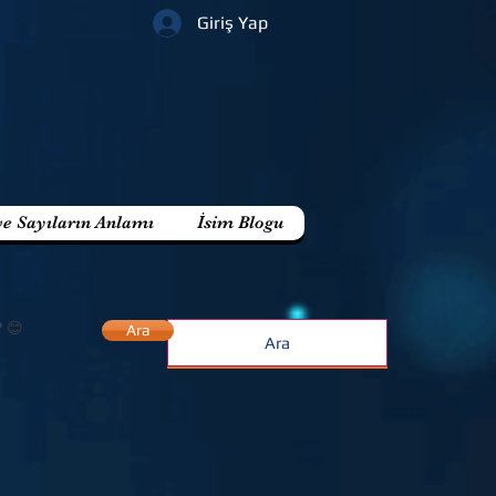
Giriş Yap
ve Sayıların Anlamı
İsim Blogu
? 😊
Ara