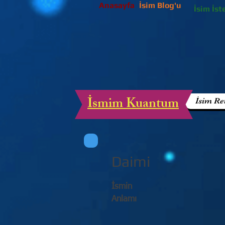
Anasayfa
İsim Blog'u
İsim İst
İsmim Kuantum
İsim Re
Daimi
İsmin
Anlamı