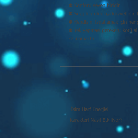
⚉ Konforu seven biridir.
⚉ Sezgileri oldukça kuvvetlidir. D
⚉ Kendisini ispatlamak için her 
⚉ Tek yapması gereken; kötü alış
kalmamaktır.
İsim Harf Enerjisi
Karakteri Nasıl Etkiliyor?