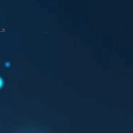
 >
 >
 >
ı
 >