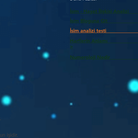
İsim - Hayat İlişkisi Analizi
İsim Bloguna Git
İsim analizi testi
Harflerin Anlam
>
Numeroloji Nedir_________
.
n işidir.