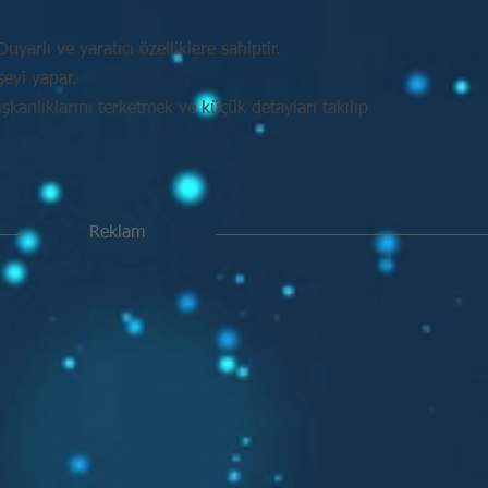
uyarlı ve yaratıcı özelliklere sahiptir.
şeyi yapar.
kanlıklarını terketmek ve küçük detayları takılıp
Reklam