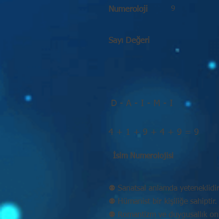
9
Numeroloji
Sayı Değeri
D - A - I - M - I
4 + 1 + 9 + 4 + 9 = 9
İsim Numerolojisi
⚉ Sanatsal anlamda yeteneklidir
⚉ Hümanist bir kişiliğe sahiptir.
⚉ Romantizm ve duygusallık onu