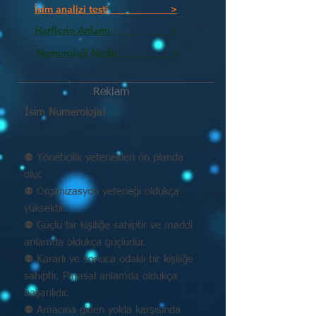
İsim analizi testi >
Harflerin Anlamı >
Numeroloji Nedir_________ >
Reklam
İsim Numerolojisi
⚉ Yöneticilik yetenekleri ön planda
olur.
⚉ Organizasyon yeteneği oldukça
yüksektir.
⚉ Güçlü bir kişiliğe sahiptir ve maddi
anlamda oldukça güçlüdür.
⚉ Kararlı ve sonuca odaklı bir kişiliğe
sahiptir. Parasal anlamda oldukça
başarılıdır.
⚉ Amacına giden yolda karşısında