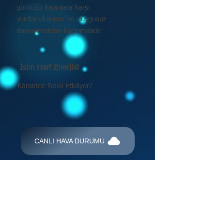
gördüğü insanlara karşı
vurdumduymaz ve duygusuz
davranmaktan kaçınmalıdır.
İsim Harf Enerjisi
Karakteri Nasıl Etkiliyor?
CANLI HAVA DURUMU