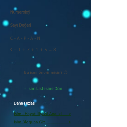
Numeroloji
8
Sayı Değeri
C - A - P - A - N
3 + 1 + 7 + 1 + 5 = 8
Bu ismi önerir misin? 😊
< İsim Listesine Dön
Daha Fazlası
İsim - Hayat İlişkisi Analizi >
İsim Bloguna Git >