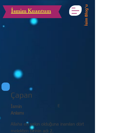
İsim Blog'u
İsmim Kuantum
Çapan
E
İsmin
Anlamı
Allaha en yakın olduğuna inanılan dört
melekten birinin adı 2.