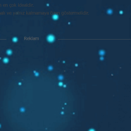
in en çok idealdir.
malı ve yalnız kalmamaya özen göstermelidir.
Reklam