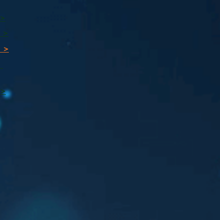
 >
 >
 >
ı
 >