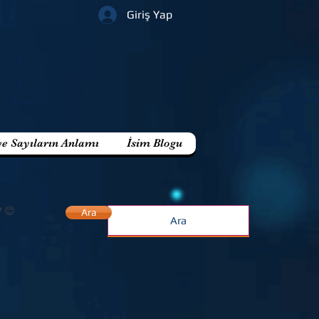
Giriş Yap
ve Sayıların Anlamı
İsim Blogu
? 😊
Ara