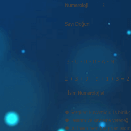
2
Numeroloji
Sayı Değeri
B - U - R - R - A - N
2 + 3 + 9 + 9 + 1 + 5 = 2
İsim Numerolojisi
⚉ Sezgileri kuvvetlidir. İş birlikç
⚉ Tasarım ve kavrama yeteneği 
⚉ Bu insan hem barış yanlısıdır