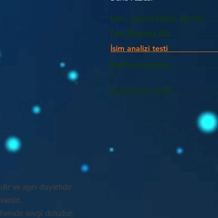
İsim - Hayat İlişkisi Analizi
İsim Bloguna Git
İsim analizi testi
Harflerin Anlam
>
Numeroloji Nedir_________
idir ve aşırı duyarlıdır.
vardır.
 hemde sevgi doludur.