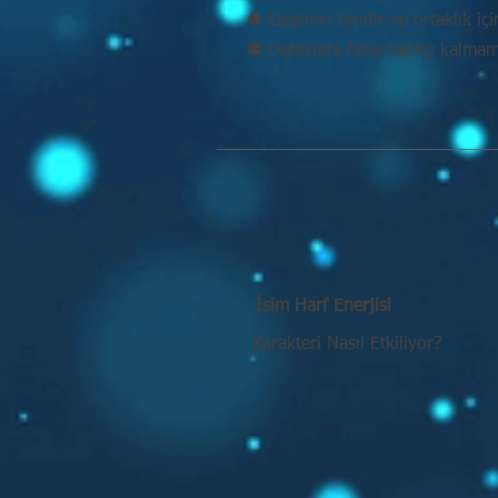
⚉ Eleştirici biridir ve ortaklık iç
⚉ Detaylara fazla takılıp kalma
İsim Harf Enerjisi
Karakteri Nasıl Etkiliyor?