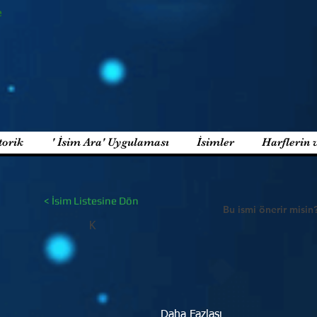
e
torik
' İsim Ara' Uygulaması
İsimler
Harflerin 
< İsim Listesine Dön
Bu ismi önerir misin
K
Daha Fazlası