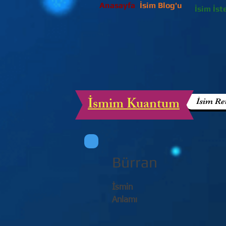
Anasayfa
İsim Blog'u
İsim İst
İsmim Kuantum
İsim Re
Bürran
İsmin
Anlamı