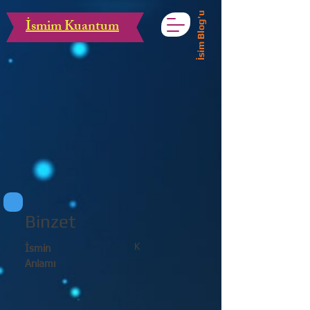
İsim Blog'u
İsmim Kuantum
Binzet
K
İsmin
Anlamı