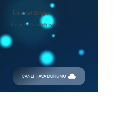
İsim Harf Enerjisi
Karakteri Nasıl Etkiliyor?
CANLI HAVA DURUMU