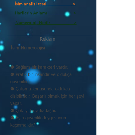
İsim analizi testi >
Harflerin Anlamı >
Numeroloji Nedir_________ >
Reklam
İsim Numerolojisi
⚉ Sağlam bir karakteri vardır.
⚉ Pratik bir insandır ve oldukça
güvenilirdir.
⚉ Çalışma konusunda oldukça
disiplinlidir. Başarılı olmak için her şeyi
yapar.
⚉ Çok iyi bir arkadaştır.
⚉ Aşırı güvenlik duygusunun
kaçınmalıdır.'