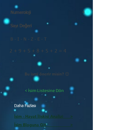
Numeroloji
4
Sayı Değeri
B - I - N - Z - E - T
2 + 9 + 5 + 8 + 5 + 2 = 4
Bu ismi önerir misin? 😊
< İsim Listesine Dön
Daha Fazlası
İsim - Hayat İlişkisi Analizi >
İsim Bloguna Git >