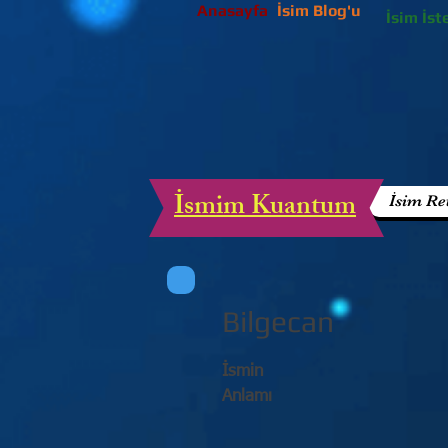
Anasayfa
İsim Blog'u
İsim İst
İsmim Kuantum
İsim Re
Bilgecan
İsmin
Anlamı