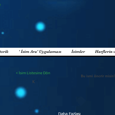
e
torik
' İsim Ara' Uygulaması
İsimler
Harflerin 
< İsim Listesine Dön
Bu ismi önerir misin
K
Daha Fazlası