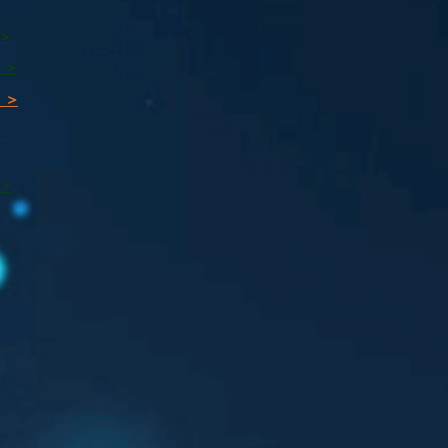
 >
 >
 >
ı
 >