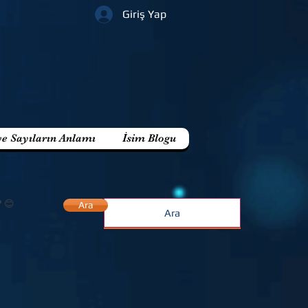
Giriş Yap
ve Sayıların Anlamı
İsim Blogu
? 😊
Ara