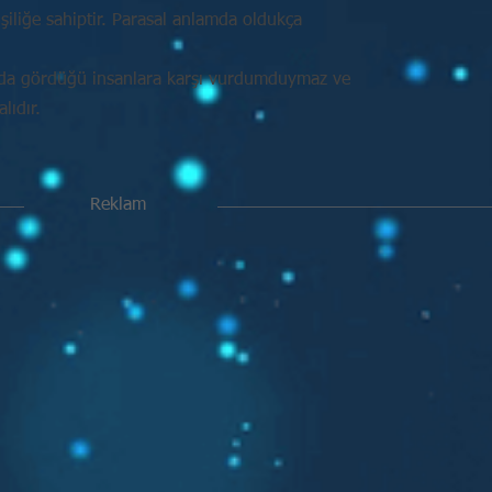
işiliğe sahiptir. Parasal anlamda oldukça
nda gördüğü insanlara karşı vurdumduymaz ve
ıdır.
Reklam