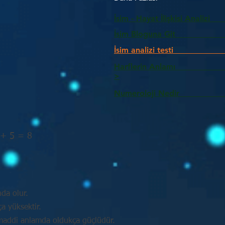
İsim - Hayat İlişkisi Analizi
İsim Bloguna Git
İsim analizi testi
Harflerin Anlam
>
Numeroloji Nedir_________
 + 5 = 8
nda olur.
a yüksektir.
e maddi anlamda oldukça güçlüdür.