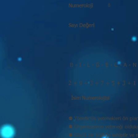
8
Numeroloji
Sayı Değeri
B - I - L - G - E - C - A - N
2 + 9 + 3 + 7 + 5 + 3 + 1
İsim Numerolojisi
⚉ Yöneticilik yetenekleri ön pla
⚉ Organizasyon yeteneği oldukç
⚉ Güçlü bir kişiliğe sahiptir v