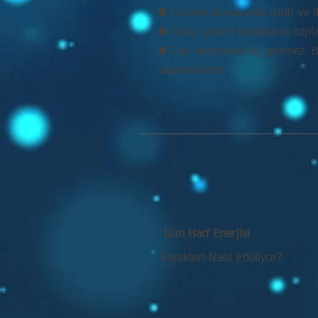
⚉ Cesaret konusunda iyidir ve ik
⚉ Güzel şeyleri kendisinde topl
⚉ Can sıkıntısına hiç gelemez. 
sapmamalıdır
İsim Harf Enerjisi
Karakteri Nasıl Etkiliyor?