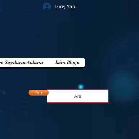
Giriş Yap
ve Sayıların Anlamı
İsim Blogu
? 😊
Ara