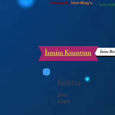
Anasayfa
İsim Blog'u
İsim İst
İsmim Kuantum
İsim Re
Belkisa
İsmin
Anlamı