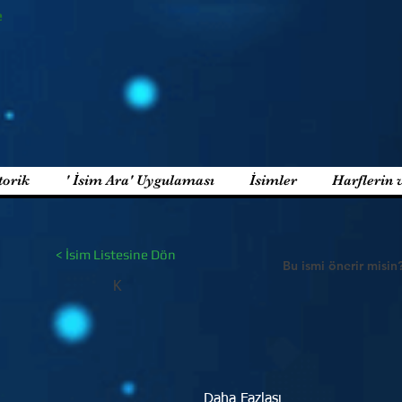
e
torik
' İsim Ara' Uygulaması
İsimler
Harflerin 
< İsim Listesine Dön
Bu ismi önerir misin
K
Daha Fazlası