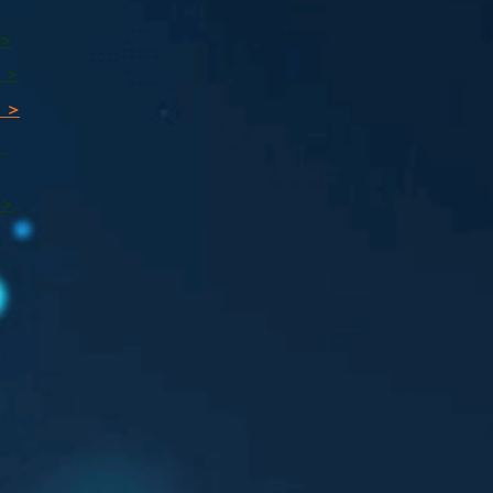
 >
 >
 >
ı
 >