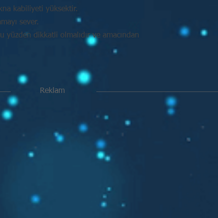
na kabiliyeti yüksektir.
amayı sever.
Bu yüzden dikkatli olmalıdır ve amacından
Reklam