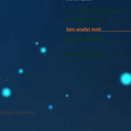
İsim - Hayat İlişkisi Analizi
İsim Bloguna Git
İsim analizi testi
Harflerin Anlam
>
Numeroloji Nedir_________
 = 5
zmeyi çok sever.