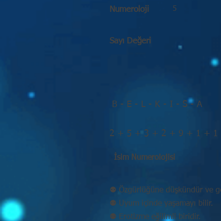
5
Numeroloji
Sayı Değeri
B - E - L - K - I - S - A
2 + 5 + 3 + 2 + 9 + 1 + 1
İsim Numerolojisi
⚉ Özgürlüğüne düşkündür ve ge
⚉ Uyum içinde yaşamayı bilir.
⚉ Erotizme eğilimli biridir.