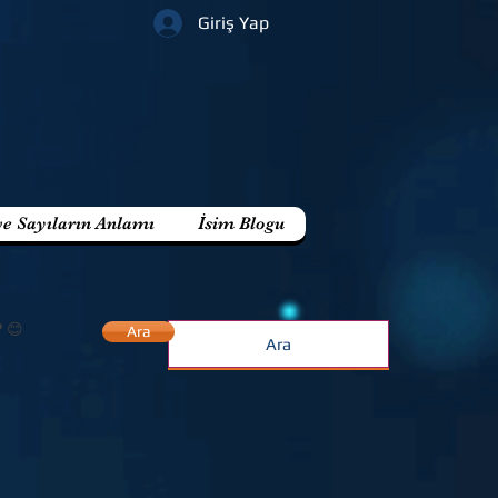
Giriş Yap
ve Sayıların Anlamı
İsim Blogu
? 😊
Ara