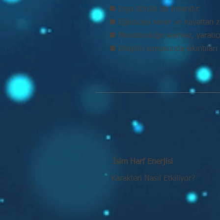
⚉ Dışa dönük bir insandır.
⚉ Eğlenceyi sever ve hayattan ze
⚉ Monotonluğu sevmez, yaratıcı 
⚉ Disiplin konusunda sıkıntıları 
İsim Harf Enerjisi
Karakteri Nasıl Etkiliyor?