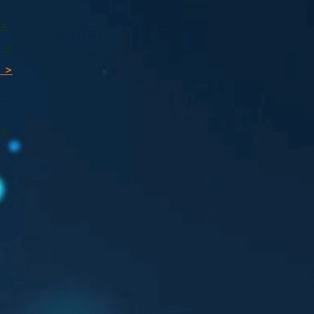
 >
 >
 >
ı
 >