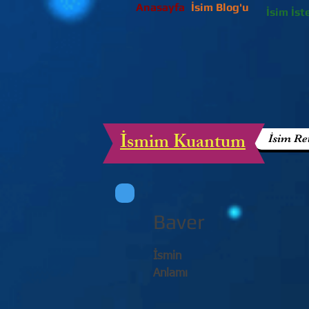
Anasayfa
İsim Blog'u
İsim İst
İsmim Kuantum
İsim Re
Baver
İsmin
Anlamı