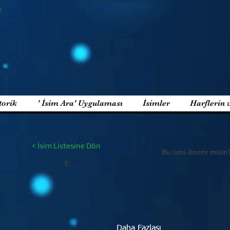
e
torik
' İsim Ara' Uygulaması
İsimler
Harflerin 
< İsim Listesine Dön
Bu ismi önerir misin
E
Daha Fazlası