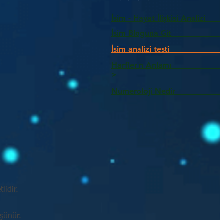
İsim - Hayat İlişkisi Analizi
İsim Bloguna Git
İsim analizi testi
Harflerin Anlam
>
Numeroloji Nedir_________
lidir.
üşünür.