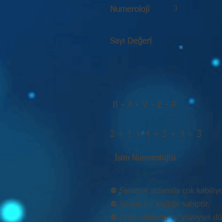
3
Numeroloji
Sayı Değeri
B - A - V - E - R
2 + 1 + 4 + 5 + 9 = 3
İsim Numerolojisi
⚉ Sanatsal anlamda çok kabiliyet
⚉ Sosyal bir kişiliğe sahiptir.
⚉ Dost canlısıdır ve yüzeysel d