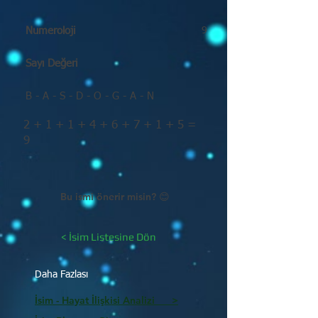
Numeroloji
9
Sayı Değeri
B - A - S - D - O - G - A - N
2 + 1 + 1 + 4 + 6 + 7 + 1 + 5 =
9
Bu ismi önerir misin? 😊
< İsim Listesine Dön
Daha Fazlası
İsim - Hayat İlişkisi Analizi >