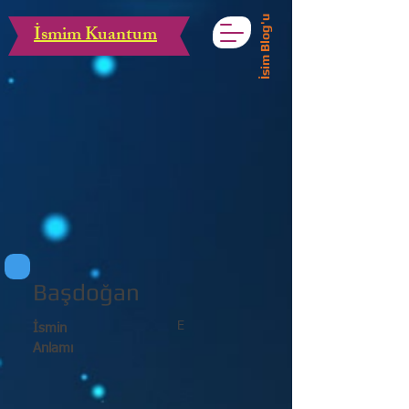
İsim Blog'u
İsmim Kuantum
Başdoğan
E
İsmin
Anlamı