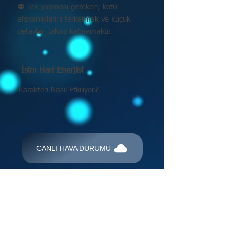
⚉ Tek yapması gereken; kötü
alışkanlıklarını terketmek ve küçük
detayları takılıp kalmamaktır.
İsim Harf Enerjisi
Karakteri Nasıl Etkiliyor?
CANLI HAVA DURUMU