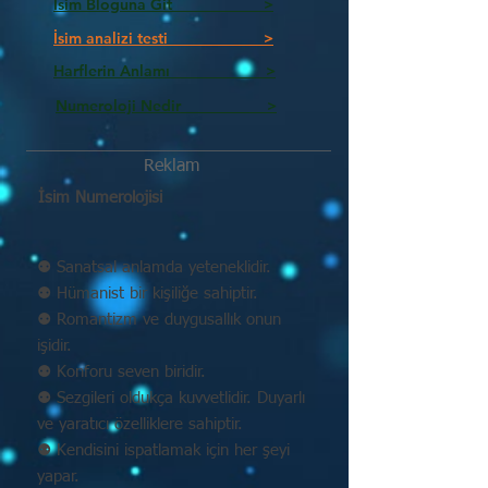
İsim Bloguna Git >
İsim analizi testi >
Harflerin Anlamı >
Numeroloji Nedir_________ >
Reklam
İsim Numerolojisi
⚉ Sanatsal anlamda yeteneklidir.
⚉ Hümanist bir kişiliğe sahiptir.
⚉ Romantizm ve duygusallık onun
işidir.
⚉ Konforu seven biridir.
⚉ Sezgileri oldukça kuvvetlidir. Duyarlı
ve yaratıcı özelliklere sahiptir.
⚉ Kendisini ispatlamak için her şeyi
yapar.