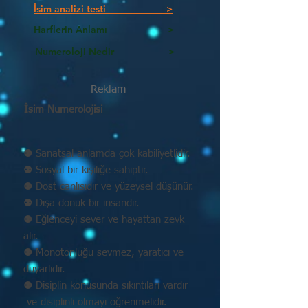
İsim analizi testi >
Harflerin Anlamı >
Numeroloji Nedir_________ >
Reklam
İsim Numerolojisi
⚉ Sanatsal anlamda çok kabiliyetlidir.
⚉ Sosyal bir kişiliğe sahiptir.
⚉ Dost canlısıdır ve yüzeysel düşünür.
⚉ Dışa dönük bir insandır.
⚉ Eğlenceyi sever ve hayattan zevk
alır.
⚉ Monotonluğu sevmez, yaratıcı ve
duyarlıdır.
⚉ Disiplin konusunda sıkıntıları vardır
ve disiplinli olmayı öğrenmelidir.