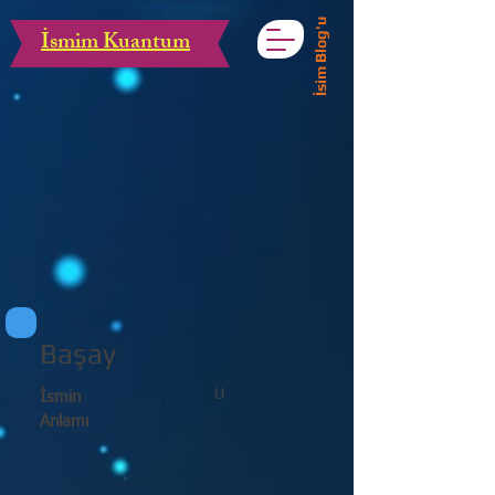
İsim Blog'u
İsmim Kuantum
Başay
U
İsmin
Anlamı