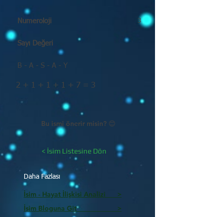
Numeroloji
3
Sayı Değeri
B - A - S - A - Y
2 + 1 + 1 + 1 + 7 = 3
Bu ismi önerir misin? 😊
< İsim Listesine Dön
Daha Fazlası
İsim - Hayat İlişkisi Analizi >
İsim Bloguna Git >