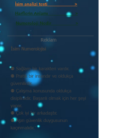
İsim analizi testi >
Harflerin Anlamı >
Numeroloji Nedir_________ >
Reklam
İsim Numerolojisi
⚉ Sağlam bir karakteri vardır.
⚉ Pratik bir insandır ve oldukça
güvenilirdir.
⚉ Çalışma konusunda oldukça
disiplinlidir. Başarılı olmak için her şeyi
yapar.
⚉ Çok iyi bir arkadaştır.
⚉ Aşırı güvenlik duygusunun
kaçınmalıdır.'