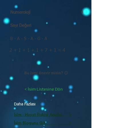
Numeroloji
4
Sayı Değeri
B - A - S - A - G - A
2 + 1 + 1 + 1 + 7 + 1 = 4
Bu ismi önerir misin? 😊
< İsim Listesine Dön
Daha Fazlası
İsim - Hayat İlişkisi Analizi >
İsim Bloguna Git >