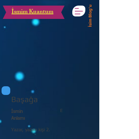
İsim Blog'u
İsmim Kuantum
Başağa
E
İsmin
Anlamı
Yazar, yazan kişi 2.