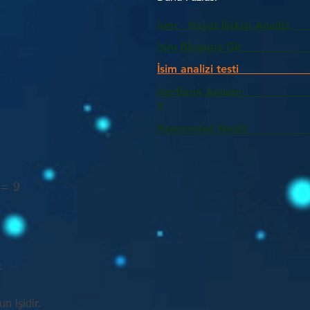
İsim - Hayat İlişkisi Analizi
İsim Bloguna Git
İsim analizi testi
Harflerin Anlam
>
Numeroloji Nedir_________
 = 9
.
n işidir.