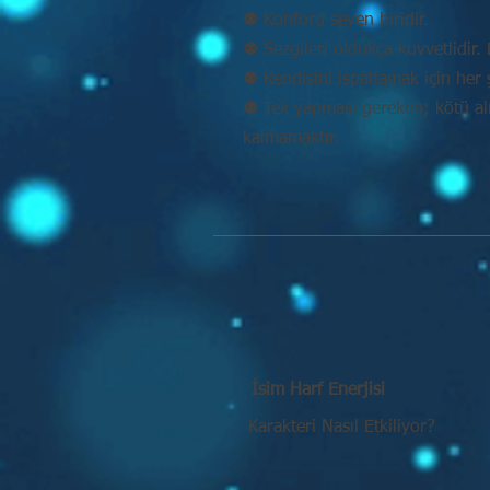
⚉ Konforu seven biridir.
⚉ Sezgileri oldukça kuvvetlidir. D
⚉ Kendisini ispatlamak için her 
⚉ Tek yapması gereken; kötü alış
kalmamaktır.
İsim Harf Enerjisi
Karakteri Nasıl Etkiliyor?