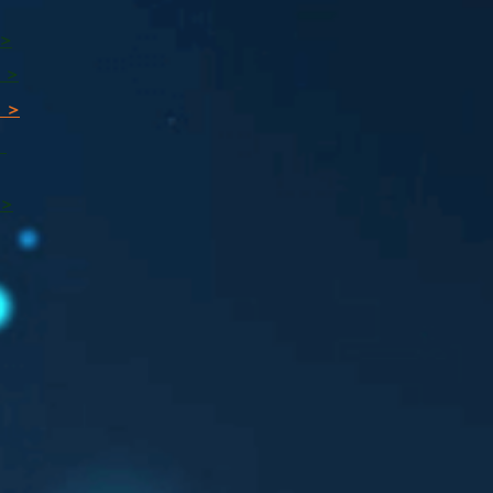
 >
 >
 >
ı
 >