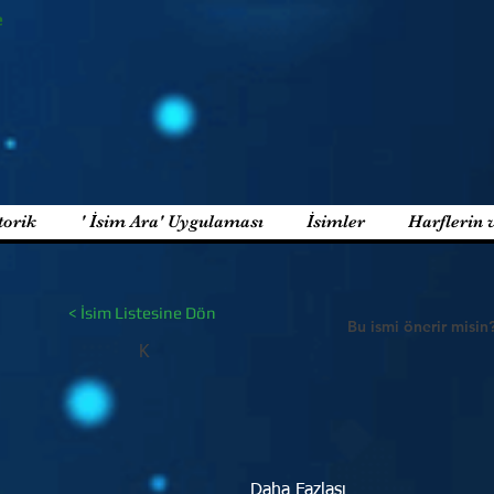
e
torik
' İsim Ara' Uygulaması
İsimler
Harflerin 
< İsim Listesine Dön
Bu ismi önerir misin
K
Daha Fazlası