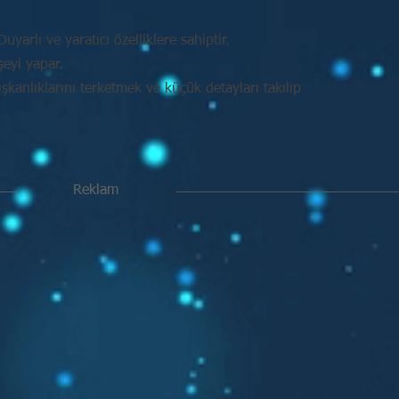
uyarlı ve yaratıcı özelliklere sahiptir.
şeyi yapar.
kanlıklarını terketmek ve küçük detayları takılıp
Reklam