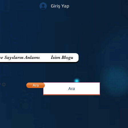
Giriş Yap
ve Sayıların Anlamı
İsim Blogu
? 😊
Ara