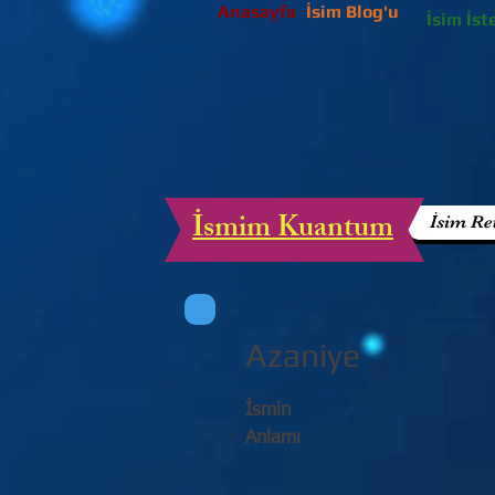
Anasayfa
İsim Blog'u
İsim İst
İsmim Kuantum
İsim Re
Azaniye
İsmin
Anlamı