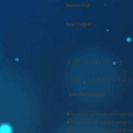
9
Numeroloji
Sayı Değeri
A - Z - A - N - I - Y - E
1 + 8 + 1 + 5 + 9 + 7 + 5
İsim Numerolojisi
⚉ Sanatsal anlamda yeteneklidir
⚉ Hümanist bir kişiliğe sahiptir.
⚉ Romantizm ve duygusallık onu