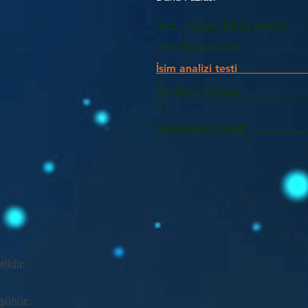
İsim - Hayat İlişkisi Analizi
İsim Bloguna Git
İsim analizi testi
Harflerin Anlam
>
Numeroloji Nedir_________
lidir.
üşünür.