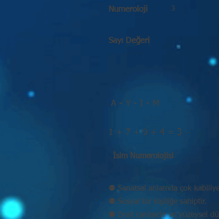
3
Numeroloji
Sayı Değeri
A - Y - I - M
1 + 7 + 9 + 4 = 3
İsim Numerolojisi
⚉ Sanatsal anlamda çok kabiliyet
⚉ Sosyal bir kişiliğe sahiptir.
⚉ Dost canlısıdır ve yüzeysel d