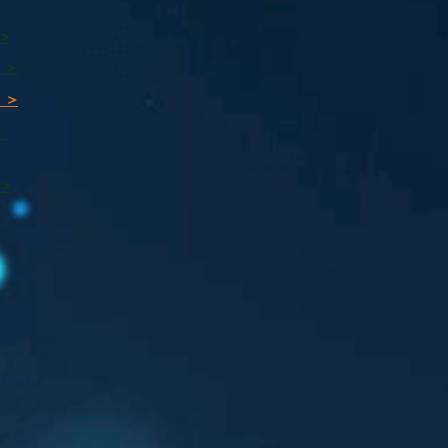
 >
 >
 >
ı
 >