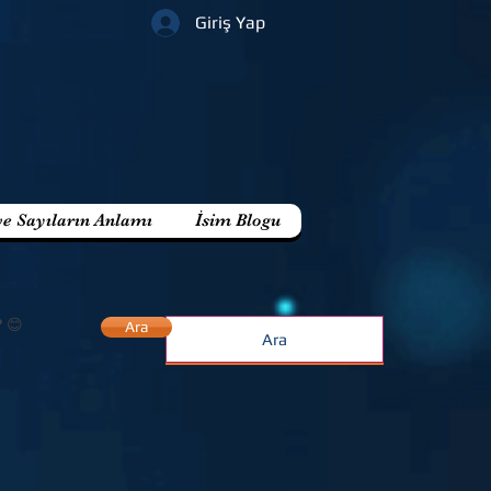
Giriş Yap
ve Sayıların Anlamı
İsim Blogu
? 😊
Ara