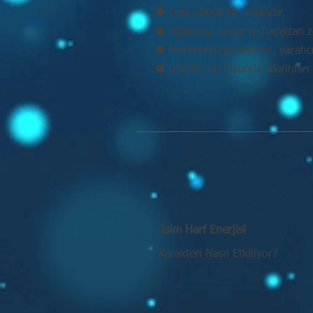
⚉ Dışa dönük bir insandır.
⚉ Eğlenceyi sever ve hayattan ze
⚉ Monotonluğu sevmez, yaratıcı 
⚉ Disiplin konusunda sıkıntıları 
İsim Harf Enerjisi
Karakteri Nasıl Etkiliyor?