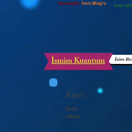
Anasayfa
İsim Blog'u
İsim İst
İsmim Kuantum
İsim Re
Ayım
İsmin
Anlamı