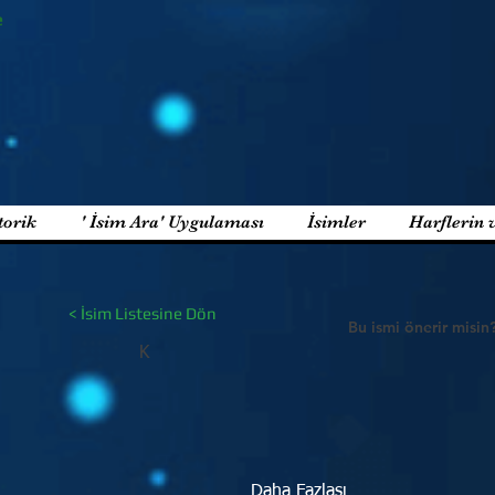
e
torik
' İsim Ara' Uygulaması
İsimler
Harflerin 
< İsim Listesine Dön
Bu ismi önerir misin
K
Daha Fazlası