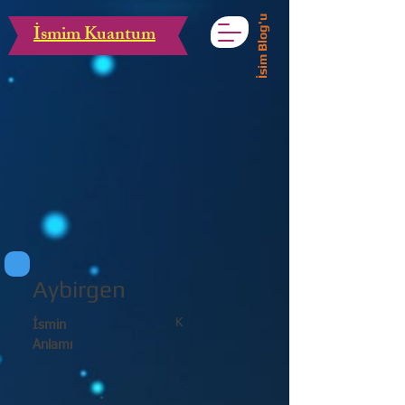
İsim Blog'u
İsmim Kuantum
Aybirgen
K
İsmin
Anlamı