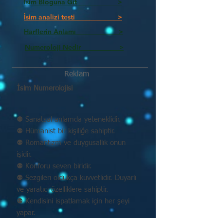
İsim Bloguna Git >
İsim analizi testi >
Harflerin Anlamı >
Numeroloji Nedir_________ >
Reklam
İsim Numerolojisi
⚉ Sanatsal anlamda yeteneklidir.
⚉ Hümanist bir kişiliğe sahiptir.
⚉ Romantizm ve duygusallık onun
işidir.
⚉ Konforu seven biridir.
⚉ Sezgileri oldukça kuvvetlidir. Duyarlı
ve yaratıcı özelliklere sahiptir.
⚉ Kendisini ispatlamak için her şeyi
yapar.