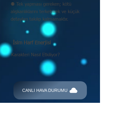
⚉ Tek yapması gereken; kötü
alışkanlıklarını terketmek ve küçük
detayları takılıp kalmamaktır.
İsim Harf Enerjisi
Karakteri Nasıl Etkiliyor?
CANLI HAVA DURUMU