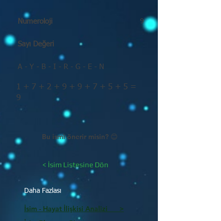
Numeroloji
9
Sayı Değeri
A - Y - B - I - R - G - E - N
1 + 7 + 2 + 9 + 9 + 7 + 5 + 5 =
9
Bu ismi önerir misin? 😊
< İsim Listesine Dön
Daha Fazlası
İsim - Hayat İlişkisi Analizi >