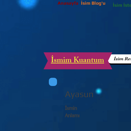
Anasayfa
İsim Blog'u
İsim İst
İsmim Kuantum
İsim Re
Ayasun
İsmin
Anlamı