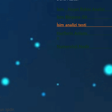
İsim - Hayat İlişkisi Analizi
İsim Bloguna Git
İsim analizi testi
Harflerin Anlam
>
Numeroloji Nedir_________
.
n işidir.