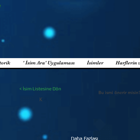
e
torik
' İsim Ara' Uygulaması
İsimler
Harflerin 
< İsim Listesine Dön
Bu ismi önerir misin
K
Daha Fazlası