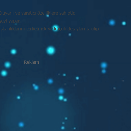
uyarlı ve yaratıcı özelliklere sahiptir.
şeyi yapar.
kanlıklarını terketmek ve küçük detayları takılıp
Reklam