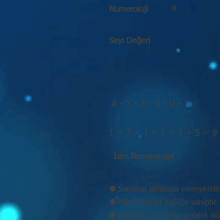
9
Numeroloji
Sayı Değeri
A - Y - A - S - U - N
1 + 7 + 1 + 1 + 3 + 5 = 9
İsim Numerolojisi
⚉ Sanatsal anlamda yeteneklidir
⚉ Hümanist bir kişiliğe sahiptir.
⚉ Romantizm ve duygusallık onu