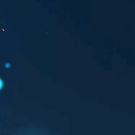
 >
 >
 >
ı
 >