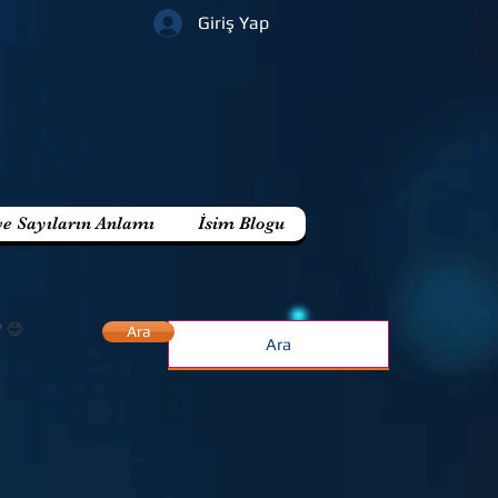
Giriş Yap
ve Sayıların Anlamı
İsim Blogu
? 😊
Ara