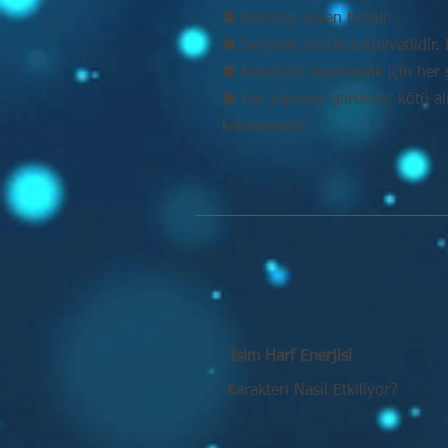
⚉ Konforu seven biridir.
⚉ Sezgileri oldukça kuvvetlidir. D
⚉ Kendisini ispatlamak için her 
⚉ Tek yapması gereken; kötü alış
kalmamaktır.
İsim Harf Enerjisi
Karakteri Nasıl Etkiliyor?