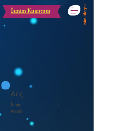
İsim Blog'u
İsmim Kuantum
Arıç
U
İsmin
Anlamı