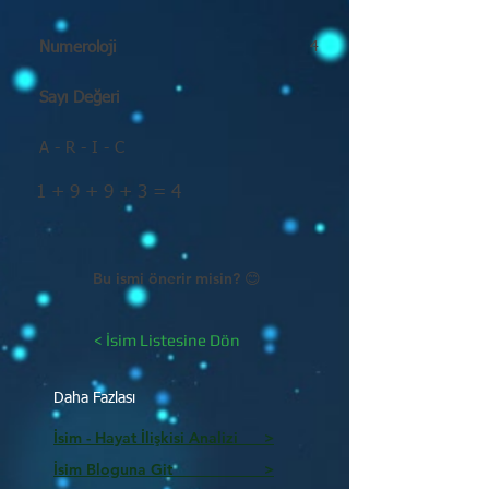
Numeroloji
4
Sayı Değeri
A - R - I - C
1 + 9 + 9 + 3 = 4
Bu ismi önerir misin? 😊
< İsim Listesine Dön
Daha Fazlası
İsim - Hayat İlişkisi Analizi >
İsim Bloguna Git >