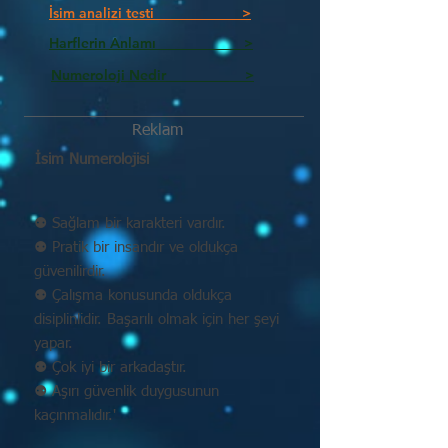
İsim analizi testi >
Harflerin Anlamı >
Numeroloji Nedir_________ >
Reklam
İsim Numerolojisi
⚉ Sağlam bir karakteri vardır.
⚉ Pratik bir insandır ve oldukça
güvenilirdir.
⚉ Çalışma konusunda oldukça
disiplinlidir. Başarılı olmak için her şeyi
yapar.
⚉ Çok iyi bir arkadaştır.
⚉ Aşırı güvenlik duygusunun
kaçınmalıdır.'