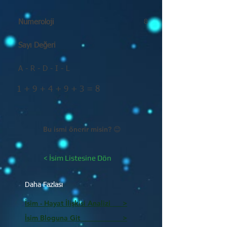
Numeroloji
8
Sayı Değeri
A - R - D - I - L
1 + 9 + 4 + 9 + 3 = 8
Bu ismi önerir misin? 😊
< İsim Listesine Dön
Daha Fazlası
İsim - Hayat İlişkisi Analizi >
İsim Bloguna Git >