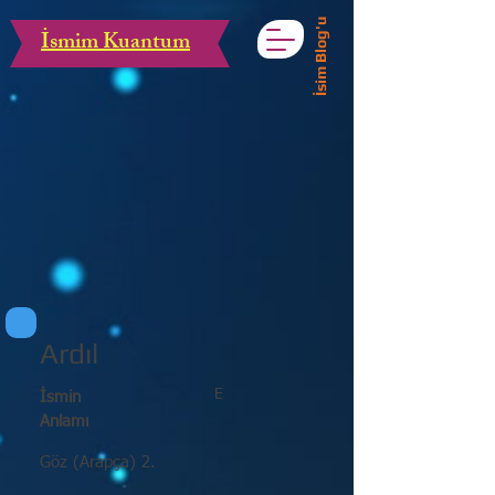
İsim Blog'u
İsmim Kuantum
Ardıl
E
İsmin
Anlamı
Göz (Arapça) 2.