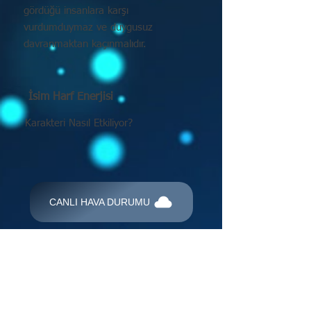
gördüğü insanlara karşı
vurdumduymaz ve duygusuz
davranmaktan kaçınmalıdır.
İsim Harf Enerjisi
Karakteri Nasıl Etkiliyor?
CANLI HAVA DURUMU