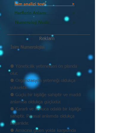
İsim analizi testi >
Harflerin Anlamı >
Numeroloji Nedir_________ >
Reklam
İsim Numerolojisi
⚉ Yöneticilik yetenekleri ön planda
olur.
⚉ Organizasyon yeteneği oldukça
yüksektir.
⚉ Güçlü bir kişiliğe sahiptir ve maddi
anlamda oldukça güçlüdür.
⚉ Kararlı ve sonuca odaklı bir kişiliğe
sahiptir. Parasal anlamda oldukça
başarılıdır.
⚉ Amacına giden yolda karşısında